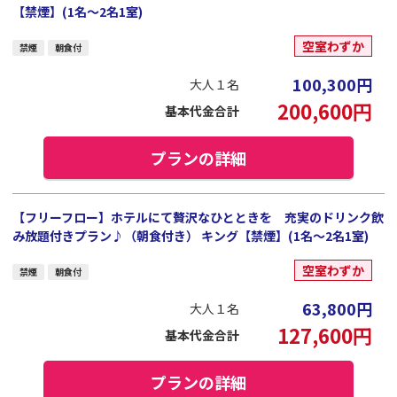
【禁煙】(1名～2名1室)
空室わずか
禁煙
朝食付
100,300
円
大人１名
200,600
円
基本代金合計
プランの詳細
【フリーフロー】ホテルにて贅沢なひとときを 充実のドリンク飲
み放題付きプラン♪（朝食付き） キング【禁煙】(1名～2名1室)
空室わずか
禁煙
朝食付
63,800
円
大人１名
127,600
円
基本代金合計
プランの詳細