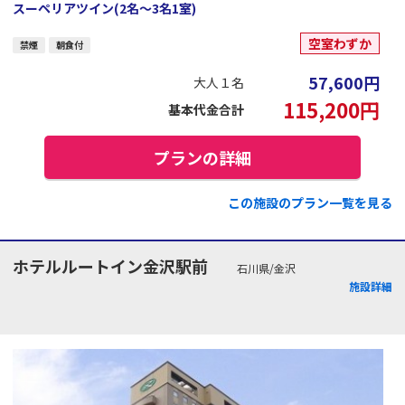
スーペリアツイン(2名～3名1室)
空室わずか
禁煙
朝食付
57,600
円
大人１名
115,200
円
基本代金合計
プランの詳細
この施設のプラン一覧を見る
ホテルルートイン金沢駅前
石川県/金沢
施設詳細