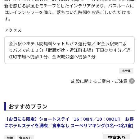
新を感じる屏風をモチーフとしたインテリアがあり、バスルームに
はレインシャワーを備え、落ちついた時間をお過ごしいただけま
す。
アクセス
金沢駅⇔ホテル間無料シャトルバス運行有／JR金沢駅東口よ
りバスで約１０分「武蔵が辻・近江町市場」下車徒歩４分／近
江町市場へ徒歩１分、金沢城公園へ徒歩３分
ホテル
施設に関するご案内・ご注意
おすすめプラン
【お日にち限定】ショートステイ 16：00IN／10：00OUT お得
にホテルステイを満喫／食事なし スーペリアキング(1名～2名1室)
空室あり
禁煙
食事なし