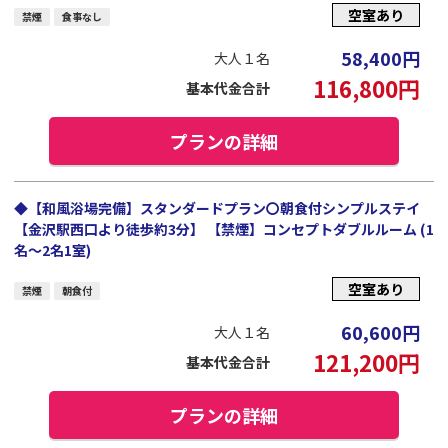
空室あり
禁煙
食事なし
58,400
円
大人１名
116,800
円
基本代金合計
プランの詳細
◆【和風浴場完備】スタンダードプラン〇朝食付シンプルステイ
【金沢駅西口より徒歩約3分】 【禁煙】コンセプトダブルルーム (1
名～2名1室)
空室あり
禁煙
朝食付
60,600
円
大人１名
121,200
円
基本代金合計
プランの詳細