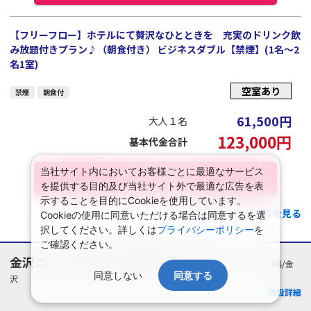
【フリーフロー】ホテルにて贅沢なひとときを 充実のドリンク飲
み放題付きプラン♪（朝食付き） ビジネスダブル【禁煙】(1名～2
名1室)
空室あり
禁煙
朝食付
61,500
円
大人１名
123,000
円
基本代金合計
当社サイト内においてお客様ごとに最適なサービス
プランの詳細
を提供する目的及び当社サイト外で最適な広告を表
示することを目的にCookieを使用しています。
この施設のプラン一覧を見る
Cookieの使用に同意いただける場合は同意するを選
択してください。詳しくは
プライバシーポリシー
を
ご確認ください。
金沢ニューグランドホテルプレステージ
石川県/金
同意しない
同意する
沢
施設詳細