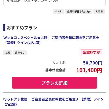
小松空港より車・タクシーで40分
ホテル
最寄り駅徒歩5分以内
大浴場
おすすめプラン
Ｗｅｂコレスペシャル★北陸 ご宿泊者全員に朝食をご用意★
【禁煙】ツイン(2名1室)
空室わずか
禁煙
食事なし
50,700
円
大人１名
101,400
円
基本代金合計
プランの詳細
行っトク♪北陸 ご宿泊者全員に朝食をご用意★ 【禁煙】ツイン
(2名1室)