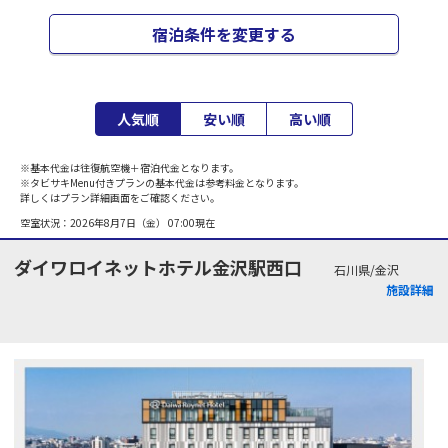
宿泊条件を変更する
人気順
安い順
高い順
※基本代金は往復航空機＋宿泊代金となります。
※タビサキMenu付きプランの基本代金は参考料金となります。
詳しくはプラン詳細画面をご確認ください。
空室状況：
2026年8月7日（金） 07:00
現在
ダイワロイネットホテル金沢駅西口
石川県/金沢
施設詳細