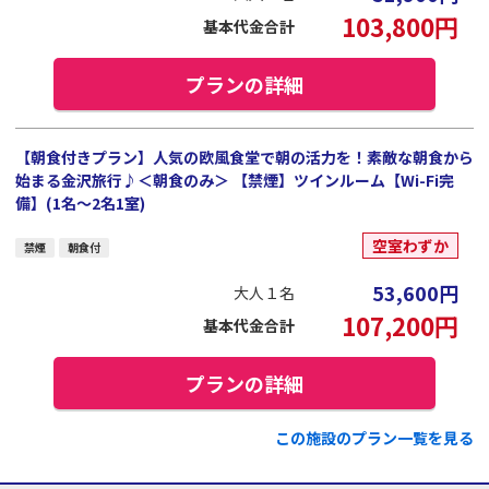
103,800
円
基本代金合計
プランの詳細
【朝食付きプラン】人気の欧風食堂で朝の活力を！素敵な朝食から
始まる金沢旅行♪＜朝食のみ＞ 【禁煙】ツインルーム【Wi-Fi完
備】(1名～2名1室)
空室わずか
禁煙
朝食付
53,600
円
大人１名
107,200
円
基本代金合計
プランの詳細
この施設のプラン一覧を見る