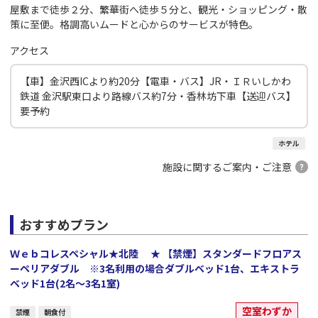
屋敷まで徒歩２分、繁華街へ徒歩５分と、観光・ショッピング・散
策に至便。格調高いムードと心からのサービスが特色。
アクセス
【車】金沢西ICより約20分【電車・バス】JR・ＩＲいしかわ
鉄道 金沢駅東口より路線バス約7分・香林坊下車【送迎バス】
要予約
ホテル
施設に関するご案内・ご注意
おすすめプラン
Ｗｅｂコレスペシャル★北陸 ★ 【禁煙】スタンダードフロアス
ーペリアダブル ※3名利用の場合ダブルベッド1台、エキストラ
ベッド1台(2名～3名1室)
空室わずか
禁煙
朝食付