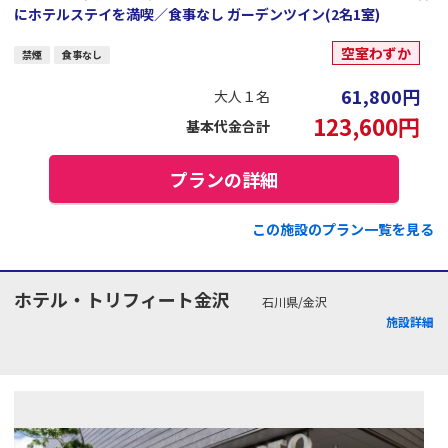
にホテルステイを満喫／食事なし ガーデンツイン(2名1室)
空室わずか
禁煙
食事なし
61,800
円
大人１名
123,600
円
基本代金合計
プランの詳細
この施設のプラン一覧を見る
ホテル・トリフィート金沢
石川県/金沢
施設詳細