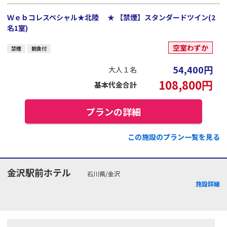
Ｗｅｂコレスペシャル★北陸 ★ 【禁煙】スタンダードツイン(2
名1室)
空室わずか
禁煙
朝食付
54,400
円
大人１名
108,800
円
基本代金合計
プランの詳細
この施設のプラン一覧を見る
金沢駅前ホテル
石川県/金沢
施設詳細