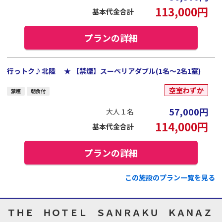
113,000
円
基本代金合計
プランの詳細
行っトク♪北陸 ★ 【禁煙】スーペリアダブル(1名～2名1室)
空室わずか
禁煙
朝食付
57,000
円
大人１名
114,000
円
基本代金合計
プランの詳細
この施設のプラン一覧を見る
ＴＨＥ ＨＯＴＥＬ ＳＡＮＲＡＫＵ ＫＡＮＡＺ