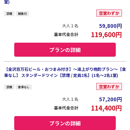
室)
空室わずか
禁煙
朝食付
59,800
円
大人１名
119,600
円
基本代金合計
プランの詳細
【金沢百万石ビール・おつまみ付き】～湯上がり晩酌プラン～【食
事なし】 スタンダードツイン【禁煙 / 定員2名】(1名～2名1室)
空室わずか
禁煙
食事なし
57,200
円
大人１名
114,400
円
基本代金合計
プランの詳細