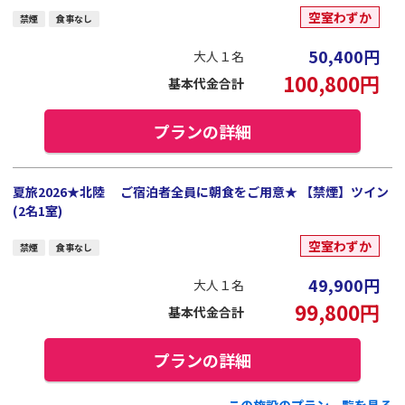
空室わずか
禁煙
食事なし
50,400
円
大人１名
100,800
円
基本代金合計
プランの詳細
夏旅2026★北陸 ご宿泊者全員に朝食をご用意★ 【禁煙】ツイン
(2名1室)
空室わずか
禁煙
食事なし
49,900
円
大人１名
99,800
円
基本代金合計
プランの詳細
この施設のプラン一覧を見る