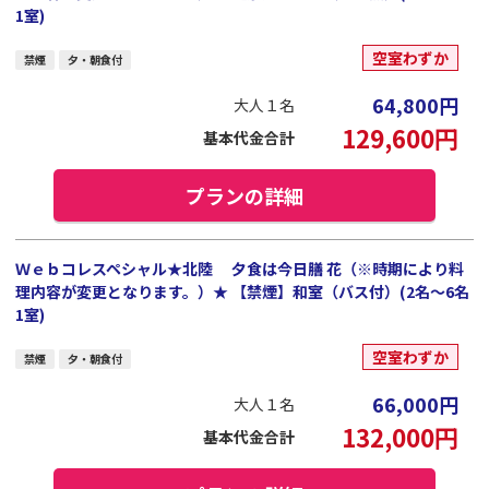
1室)
空室わずか
禁煙
夕・朝食付
64,800
円
大人１名
129,600
円
基本代金合計
プランの詳細
Ｗｅｂコレスペシャル★北陸 夕食は今日膳 花（※時期により料
理内容が変更となります。）★ 【禁煙】和室（バス付）(2名～6名
1室)
空室わずか
禁煙
夕・朝食付
66,000
円
大人１名
132,000
円
基本代金合計