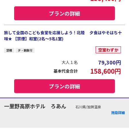
プランの詳細
旅して全国のこども食堂を応援しよう！北陸 夕食はやそはち十
味★ 【禁煙】和室(2名～5名1室)
空室わずか
禁煙
夕・朝食付
79,300
円
大人１名
158,600
円
基本代金合計
プランの詳細
一里野高原ホテル ろあん
石川県/加賀温泉
施設詳細