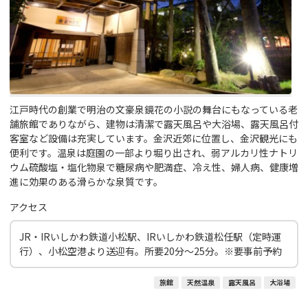
江戸時代の創業で明治の文豪泉鏡花の小説の舞台にもなっている老
舗旅館でありながら、建物は清潔で露天風呂や大浴場、露天風呂付
客室など設備は充実しています。金沢近郊に位置し、金沢観光にも
便利です。温泉は庭園の一部より堀り出され、弱アルカリ性ナトリ
ウム硫酸塩・塩化物泉で糖尿病や肥満症、冷え性、婦人病、健康増
進に効果のある滑らかな泉質です。
アクセス
JR・IRいしかわ鉄道小松駅、IRいしかわ鉄道松任駅（定時運
行）、小松空港より送迎有。所要20分～25分。※要事前予約
旅館
天然温泉
露天風呂
大浴場