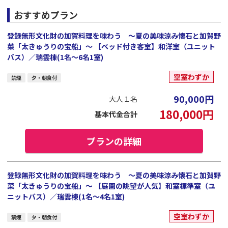
おすすめプラン
登録無形文化財の加賀料理を味わう ～夏の美味涼み懐石と加賀野
菜「太きゅうりの宝船」～ 【ベッド付き客室】和洋室（ユニット
バス）／瑞雲棟(1名～6名1室)
空室わずか
禁煙
夕・朝食付
90,000
円
大人１名
180,000
円
基本代金合計
プランの詳細
登録無形文化財の加賀料理を味わう ～夏の美味涼み懐石と加賀野
菜「太きゅうりの宝船」～ 【庭園の眺望が人気】和室標準室（ユ
ニットバス）／瑞雲棟(1名～4名1室)
空室わずか
禁煙
夕・朝食付