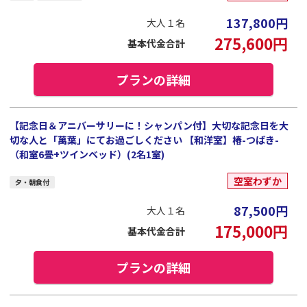
137,800
円
大人１名
275,600
円
基本代金合計
プランの詳細
【記念日＆アニバーサリーに！シャンパン付】大切な記念日を大
切な人と「萬葉」にてお過ごしください 【和洋室】椿-つばき-
（和室6畳+ツインベッド）(2名1室)
空室わずか
夕・朝食付
87,500
円
大人１名
175,000
円
基本代金合計
プランの詳細