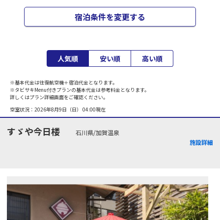
宿泊条件を変更する
人気順
安い順
高い順
※基本代金は往復航空機＋宿泊代金となります。
※タビサキMenu付きプランの基本代金は参考料金となります。
詳しくはプラン詳細画面をご確認ください。
空室状況：
2026年8月9日（日） 04:00
現在
すゞや今日楼
石川県/加賀温泉
施設詳細