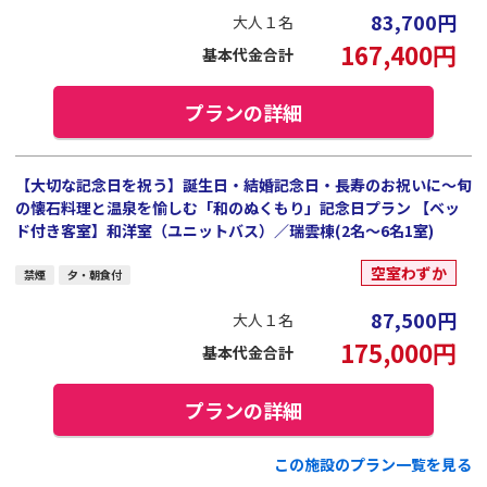
83,700
円
大人１名
167,400
円
基本代金合計
プランの詳細
【大切な記念日を祝う】誕生日・結婚記念日・長寿のお祝いに～旬
の懐石料理と温泉を愉しむ「和のぬくもり」記念日プラン 【ベッ
ド付き客室】和洋室（ユニットバス）／瑞雲棟(2名～6名1室)
空室わずか
禁煙
夕・朝食付
87,500
円
大人１名
175,000
円
基本代金合計
プランの詳細
この施設のプラン一覧を見る