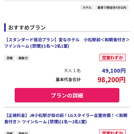
ホテル
最寄り駅徒歩5分以内
おすすめプラン
【スタンダード宿泊プラン】変なホテル 小松駅前＜和朝食付き＞
ツインルーム (禁煙)(1名～2名1室)
空室わずか
禁煙
朝食付
49,100
円
大人１名
98,200
円
基本代金合計
プランの詳細
【正規料金】JR小松駅が目の前！LGスタイラー全室完備！＜和朝
食付き＞ ツインルーム (禁煙)(1名～2名1室)
空室わずか
禁煙
朝食付