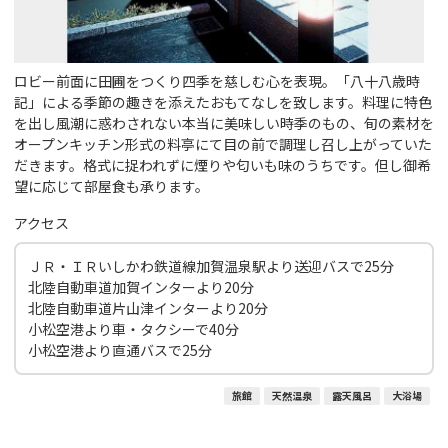
ロビー前面に田圃をつくり四季を慈しむ心を表現。「八十八歳時
記」による季節の趣きを添えたおもてなしを致します。料理に特色
を出し風潮に惑わされない本当に美味しい時季のもの、旬の素材を
オープンキッチン形式の料亭にて目の前で調理し召し上がっていた
だきます。格式に捉われずに煙りや匂いも味のうちです。但し御希
望に応じて部屋食も承ります。
アクセス
ＪＲ・ＩＲいしかわ鉄道線加賀温泉駅より送迎バスで25分
北陸自動車道加賀インターより20分
北陸自動車道片山津インターより20分
小松空港より車・タクシーで40分
小松空港より直通バスで25分
旅館
天然温泉
露天風呂
大浴場