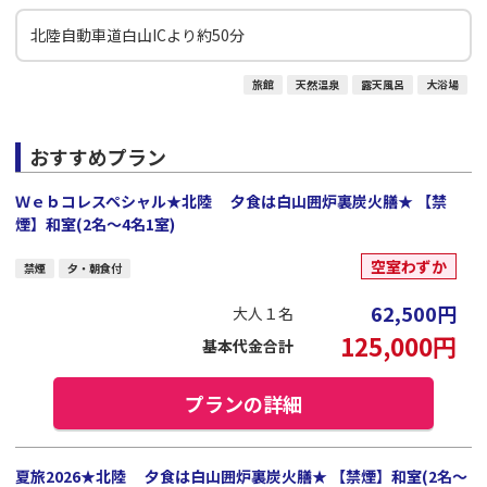
北陸自動車道白山ICより約50分
旅館
天然温泉
露天風呂
大浴場
おすすめプラン
Ｗｅｂコレスペシャル★北陸 夕食は白山囲炉裏炭火膳★ 【禁
煙】和室(2名～4名1室)
空室わずか
禁煙
夕・朝食付
62,500
円
大人１名
125,000
円
基本代金合計
プランの詳細
夏旅2026★北陸 夕食は白山囲炉裏炭火膳★ 【禁煙】和室(2名～