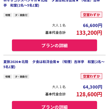
Ｗｅｂコレスペシャル★北陸 夕食は和洋会席★ 〔喫煙〕吉祥
亭 和室(2名～5名1室)
空室わずか
喫煙
夕・朝食付
66,600
円
大人１名
133,200
円
基本代金合計
プランの詳細
夏旅2026★北陸 夕食は和洋会席★ 〔喫煙〕吉祥亭 和室(2名～
5名1室)
空室わずか
喫煙
夕・朝食付
64,300
円
大人１名
128,600
円
基本代金合計
プランの詳細