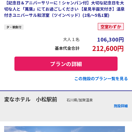
【記念日＆アニバーサリーに！シャンパン付】大切な記念日を大
切な人と「萬葉」にてお過ごしください 【星見半露天付き】温泉
付きユニバーサル和洋室（ツインベッド）(2名～5名1室)
空室わずか
夕・朝食付
106,300
円
大人１名
212,600
円
基本代金合計
プランの詳細
この施設のプラン一覧を見る
変なホテル 小松駅前
石川県/加賀温泉
施設詳細