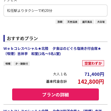
松任駅よりタクシーで約20分
旅館
天然温泉
露天風呂
大浴場
おすすめプラン
Ｗｅｂコレスペシャル★北陸 夕食はのどぐろ塩焼き付会席★
〔喫煙〕吉祥亭 和室(2名～5名1室)
空室わずか
喫煙
夕・朝食付
71,400
円
大人１名
142,800
円
基本代金合計
プランの詳細