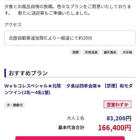
夕食とお風呂自慢の旅館。色々なプランをご用意いたしておりま
す。 新たに送迎車もご準備いたしました。
アクセス
北陸自動車道加賀ICより一般道にて約20分
旅館
天然温泉
露天風呂
大浴場
おすすめプラン
Ｗｅｂコレスペシャル★北陸 夕食は四季会席★ 【禁煙】和モダ
ンツイン(2名～4名1室)
空室わずか
夕・朝食付
83,200
円
大人１名
166,400
円
基本代金合計