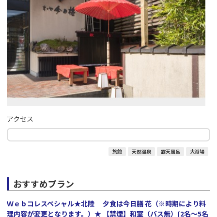
アクセス
旅館
天然温泉
露天風呂
大浴場
おすすめプラン
Ｗｅｂコレスペシャル★北陸 夕食は今日膳 花（※時期により料
理内容が変更となります。）★ 【禁煙】和室（バス無）(2名～5名