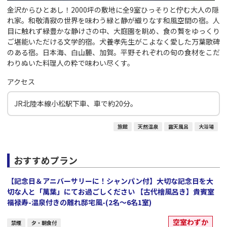
金沢からひとあし！2000坪の敷地に全9室ひっそりと佇む大人の隠
れ家。和敬清寂の世界を味わう緑と静が織りなす和風空間の宿。人
目に触れず緑豊かな静けさの中、大庭園を眺め、食の贅をゆっくり
ご堪能いただける文学的宿。犬養孝先生がこよなく愛した万葉歌碑
のある宿。日本海、白山麓、加賀。平野それぞれの旬の食材をこだ
わりぬいた料理人の粋で味わい尽くす。
アクセス
JR北陸本線小松駅下車、車で約20分。
旅館
天然温泉
露天風呂
大浴場
おすすめプラン
【記念日＆アニバーサリーに！シャンパン付】大切な記念日を大
切な人と「萬葉」にてお過ごしください 【古代檜風呂き】貴賓室
福禄寿-温泉付きの離れ邸宅風-(2名～6名1室)
空室わずか
禁煙
夕・朝食付