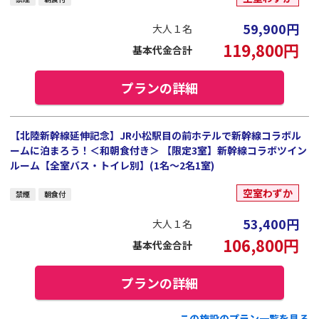
59,900
円
大人１名
119,800
円
基本代金合計
プランの詳細
【北陸新幹線延伸記念】JR小松駅目の前ホテルで新幹線コラボル
ームに泊まろう！＜和朝食付き＞ 【限定3室】新幹線コラボツイン
ルーム【全室バス・トイレ別】(1名～2名1室)
空室わずか
禁煙
朝食付
53,400
円
大人１名
106,800
円
基本代金合計
プランの詳細
この施設のプラン一覧を見る