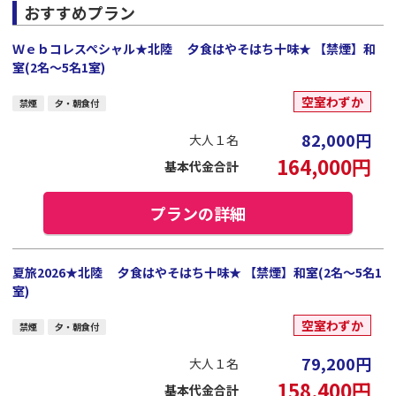
おすすめプラン
Ｗｅｂコレスペシャル★北陸 夕食はやそはち十味★ 【禁煙】和
室(2名～5名1室)
空室わずか
禁煙
夕・朝食付
82,000
円
大人１名
164,000
円
基本代金合計
プランの詳細
夏旅2026★北陸 夕食はやそはち十味★ 【禁煙】和室(2名～5名1
室)
空室わずか
禁煙
夕・朝食付
79,200
円
大人１名
158,400
円
基本代金合計