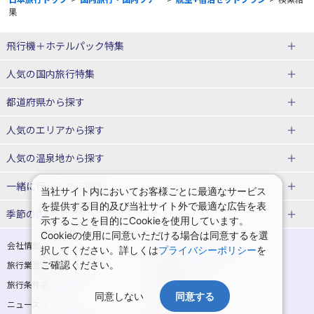
果
飛行機＋ホテルパック特集
赤い風船ダイナミックパッケージ
ＪＡＬで行く飛行機+ホテルパック
人気の国内旅行特集
（飛行機+ホテルパック）
東京ディズニーリゾート®への旅
ユニバーサル・スタジオ・ジャパ
都道府県から探す
ＡＮＡで行く飛行機+ホテルパック
出張パック
ンへの旅
人気のエリアから探す
温泉旅行
日帰り旅行
北海道旅行・ツアー
人気の温泉地から探す
東北
函館旅行
札幌旅行
北海道
一緒に行く人から探す
当社サイト内においてお客様ごとに最適なサービス
を提供する目的及び当社サイト外で最適な広告を表
青森旅行・ツアー
岩手旅行・ツアー
湯の川温泉(北海道)
定山渓温泉(北海道)
一人旅 国内版
家族・子連れ旅行 国内版
季節の国内旅行特集
示することを目的にCookieを使用しています。
宮城旅行・ツアー
秋田旅行・ツアー
仙台旅行
Cookieの使用に同意いただける場合は同意するを選
十勝川温泉(北海道)
阿寒湖温泉(北海道)
カップル・夫婦旅行 国内版
女子旅 国内版
桜・お花見特集
ゴールデンウィーク（GW）の国内
会社情報
プライバシーポリシー
択してください。詳しくは
プライバシーポリシー
を
旅行
山形旅行・ツアー
福島旅行・ツアー
洞爺湖温泉(北海道)
川湯温泉(北海道)
卒業旅行・学生旅行 国内版
旅行業登録票・約款
ご確認ください。
規約集
夏休み・お盆の国内旅行
7月の国内旅行
関東
旅行条件書
商標について
那須旅行
日光旅行
層雲峡温泉(北海道)
知床温泉(北海道)
同意しない
同意する
ニュースリリース
採用情報
8月の国内旅行
9月の国内旅行
東京旅行・ツアー
神奈川旅行・ツアー
小笠原旅行
大島旅行