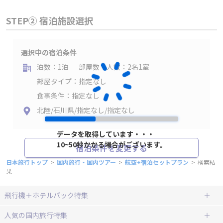
STEP② 宿泊施設選択
選択中の宿泊条件
泊数：1泊
部屋数・人数：2名1室
部屋タイプ：指定なし
食事条件：指定なし
北陸/石川県/指定なし/指定なし
データを取得しています・・・
10~50秒かかる場合がございます。
宿泊条件を変更する
日本旅行トップ
>
国内旅行・国内ツアー
>
航空+宿泊セットプラン
>
検索結
果
飛行機＋ホテルパック特集
赤い風船ダイナミックパッケージ
ＪＡＬで行く飛行機+ホテルパック
人気の国内旅行特集