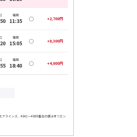
江
福岡
○
+
2,700
円
:50
11:35
江
福岡
○
+
8,300
円
:20
15:05
江
福岡
○
+
4,000
円
:55
18:40
エアラインズ、4641～4699番台の便はオリエン