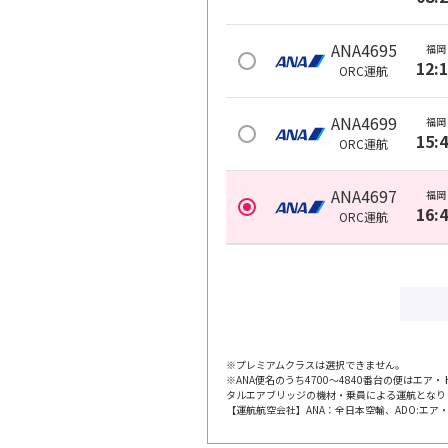
ANA4695
福岡
12:
ORC
運航
ANA4699
福岡
15:
ORC
運航
ANA4697
福岡
16:
ORC
運航
※プレミアムクラスは選択できません。
※ANA便名のうち4700～4840番台の便はエア
タルエアブリッジの機材・乗員による運航となり
【運航航空会社】ANA：全日本空輸、ADO:エア・