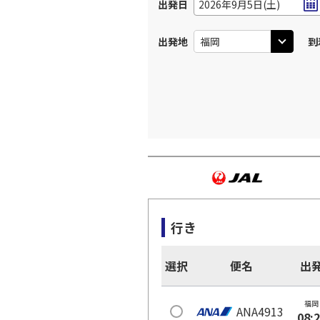
出発日
2026年9月5日(土)
出発地
到
行き
選択
便名
出
福岡
ANA4913
08: