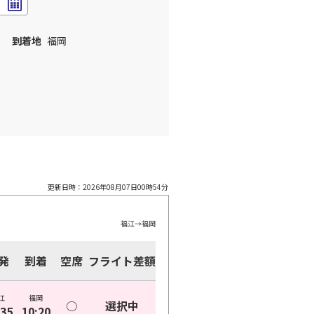
到着地
福岡
更新日時：
2026年08月07日00時54分
福江
→
福岡
発
到着
空席
フライト差額
江
福岡
○
選択中
:35
10:20