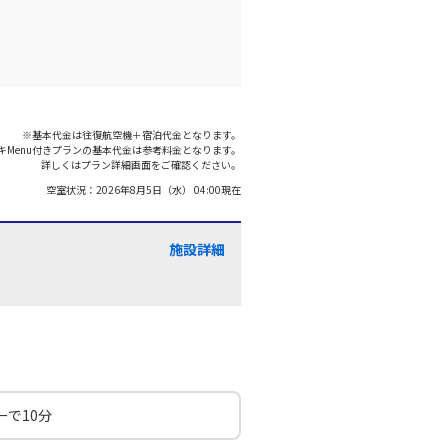
※基本代金は往復航空機＋宿泊代金となります。
キMenu付きプランの基本代金は参考料金となります。
詳しくはプラン詳細画面をご確認ください。
空室状況：
2026年8月5日（水） 04:00
現在
施設詳細
で10分