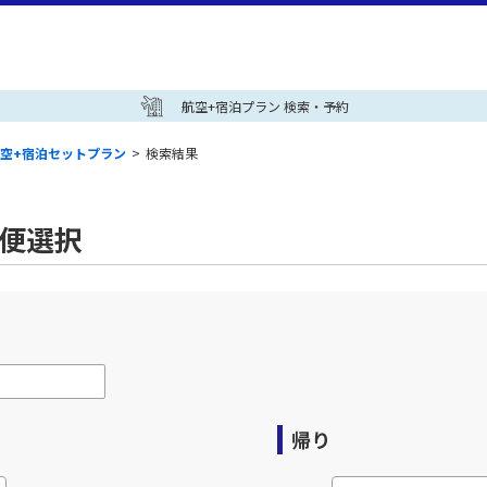
航空+宿泊プラン 検索・予約
空+宿泊セットプラン
>
検索結果
空便選択
帰り