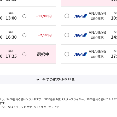
ANA4694
福江
福
○
+
13,900
円
10
13:00
10
ORC
運航
ANA4698
福江
福
○
+
2,500
円
40
16:30
14
ORC
運航
ANA4696
福江
福
○
選択中
40
17:25
17
ORC
運航
全ての航空便を見る
・ドゥ、2400番台の便はソラシドエア、3800番台の便はスターフライヤー、3100番台の便はＩＢＥＸ
ます。
ドゥ、SNA：ソラシド エア、SFJ：スターフライヤー