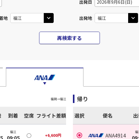
出発日
2026年9月6日(日)
着地
出発地
再検索する
帰り
福岡
→
福江
発
到着
空席
フライト差額
選択
便名
出
福江
福
○
ANA4914
+
6,600
円
25
09:05
09