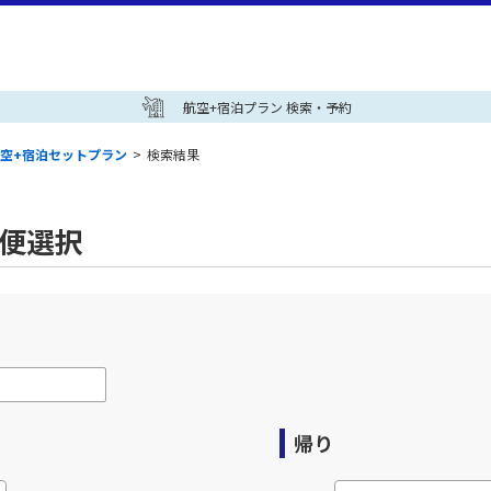
航空+宿泊プラン 検索・予約
空+宿泊セットプラン
>
検索結果
空便選択
帰り