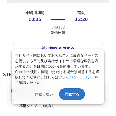
沖縄(那覇)
福岡
10:35
12:20
SNA102
SNA
運航
航空便を変更する
当社サイト内においてお客様ごとに最適なサービス
を提供する目的及び当社サイト外で最適な広告を表
示することを目的にCookieを使用しています。
Cookieの使用に同意いただける場合は同意するを選
STEP② 宿泊施設選択
択してください。詳しくは
プライバシーポリシー
を
ご確認ください。
選択中の宿泊条件
同意しない
同意する
泊数：1泊
部屋数・人数：2名1室
部屋タイプ：指定なし
食事条件：指定なし