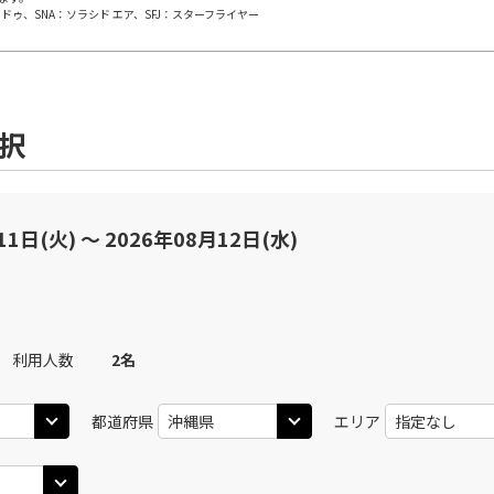
乗継便あり
ドゥ、SNA：ソラシド エア、SFJ：スターフライヤー
田)
沖縄(那覇)
ANA2502
沖縄(
×
-
30
10:05
10
乗継便あり
選択
田)
沖縄(那覇)
沖縄(
×
-
ANA462
30
11:45
10
田)
沖縄(那覇)
ANA1180
沖縄(
11日(火) 〜 2026年08月12日(水)
×
-
15
10:50
11
乗継便あり
田)
沖縄(那覇)
ANA1180
沖縄(
×
-
40
13:20
11
乗継便あり
利用人数
2
名
田)
沖縄(那覇)
×
-
沖縄(
ANA464
10
11:45
都道府県
エリア
11
田)
沖縄(那覇)
ANA1206
沖縄(
×
-