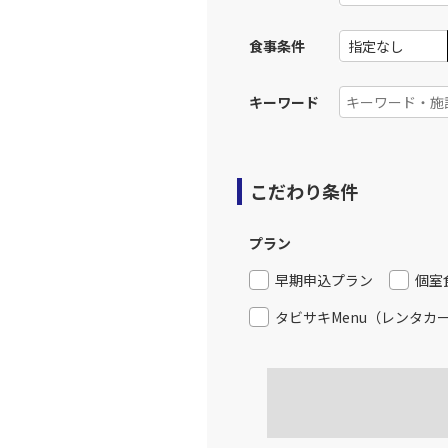
10:
乗継便あり
食事条件
ANA3845
東京(羽
10:
乗継便あり
キーワード
東京(羽
ANA469
10:
こだわり条件
東京(羽
ANA471
11:
プラン
早期申込プラン
個室
ANA251
東京(羽
11:
乗継便あり
タビサキMenu（レンタカ
東京(羽
ANA473
13:
SNA023
東京(羽