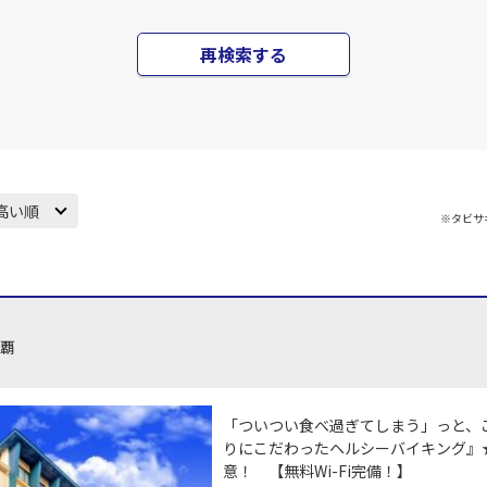
45
16:25
15
SNA
運航
再検索する
田)
沖縄(那覇)
ANA1210
沖縄(
×
-
25
18:30
15
乗継便あり
田)
沖縄(那覇)
×
-
ANA1210
沖縄(
45
17:20
15
乗継便あり
高い順
※タビサ
田)
沖縄(那覇)
○
選択中
沖縄(
00
20:10
ANA472
16
田)
沖縄(那覇)
×
-
ANA1212
沖縄(
25
17:55
17
那覇
乗継便あり
田)
沖縄(那覇)
○
+
0
円
沖縄(
40
20:10
ANA474
「ついつい食べ過ぎてしまう」っと、
18
りにこだわったヘルシーバイキング』
意！ 【無料Wi-Fi完備！】
田)
沖縄(那覇)