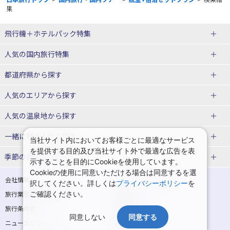
果
飛行機＋ホテルパック特集
赤い風船ダイナミックパッケージ
ＪＡＬで行く飛行機+ホテルパック
人気の国内旅行特集
（飛行機+ホテルパック）
東京ディズニーリゾート®への旅
ユニバーサル・スタジオ・ジャパ
都道府県から探す
ＡＮＡで行く飛行機+ホテルパック
出張パック
ンへの旅
人気のエリアから探す
温泉旅行
日帰り旅行
北海道旅行・ツアー
人気の温泉地から探す
東北
函館旅行
札幌旅行
北海道
一緒に行く人から探す
当社サイト内においてお客様ごとに最適なサービス
を提供する目的及び当社サイト外で最適な広告を表
青森旅行・ツアー
岩手旅行・ツアー
湯の川温泉(北海道)
定山渓温泉(北海道)
一人旅 国内版
家族・子連れ旅行 国内版
季節の国内旅行特集
示することを目的にCookieを使用しています。
宮城旅行・ツアー
秋田旅行・ツアー
仙台旅行
Cookieの使用に同意いただける場合は同意するを選
十勝川温泉(北海道)
阿寒湖温泉(北海道)
カップル・夫婦旅行 国内版
女子旅 国内版
桜・お花見特集
ゴールデンウィーク（GW）の国内
会社情報
プライバシーポリシー
択してください。詳しくは
プライバシーポリシー
を
旅行
山形旅行・ツアー
福島旅行・ツアー
洞爺湖温泉(北海道)
川湯温泉(北海道)
卒業旅行・学生旅行 国内版
旅行業登録票・約款
ご確認ください。
規約集
夏休み・お盆の国内旅行
7月の国内旅行
関東
旅行条件書
商標について
那須旅行
日光旅行
層雲峡温泉(北海道)
知床温泉(北海道)
同意しない
同意する
ニュースリリース
採用情報
8月の国内旅行
9月の国内旅行
東京旅行・ツアー
神奈川旅行・ツアー
小笠原旅行
大島旅行