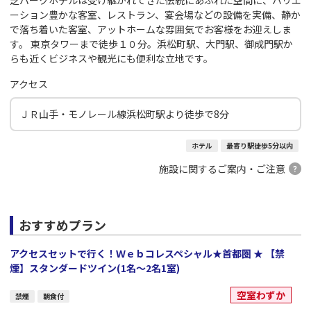
芝パークホテルは受け継がれてきた伝統にあふれた空間に、バリエ
ーション豊かな客室、レストラン、宴会場などの設備を実備、静か
で落ち着いた客室、アットホームな雰囲気でお客様をお迎えしま
す。 東京タワーまで徒歩１０分。浜松町駅、大門駅、御成門駅か
らも近くビジネスや観光にも便利な立地です。
アクセス
ＪＲ山手・モノレール線浜松町駅より徒歩で8分
ホテル
最寄り駅徒歩5分以内
施設に関するご案内・ご注意
おすすめプラン
アクセスセットで行く！Ｗｅｂコレスペシャル★首都圏 ★ 【禁
煙】スタンダードツイン(1名～2名1室)
空室わずか
禁煙
朝食付