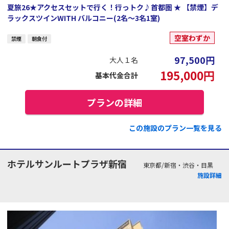
夏旅26★アクセスセットで行く！行っトク♪首都圏 ★ 【禁煙】デ
ラックスツインWITH バルコニー(2名～3名1室)
空室わずか
禁煙
朝食付
97,500
円
大人１名
195,000
円
基本代金合計
プランの詳細
この施設のプラン一覧を見る
ホテルサンルートプラザ新宿
東京都/新宿・渋谷・目黒
施設詳細