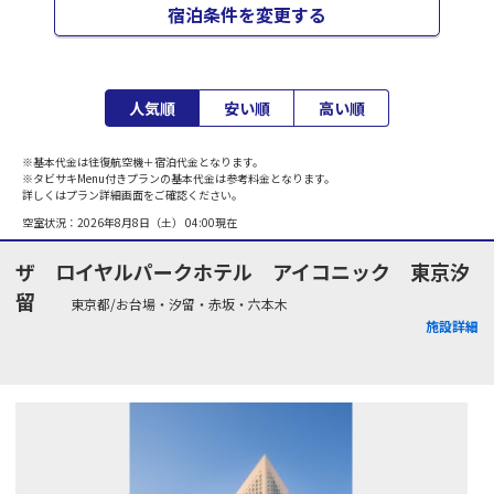
宿泊条件を変更する
人気順
安い順
高い順
※基本代金は往復航空機＋宿泊代金となります。
※タビサキMenu付きプランの基本代金は参考料金となります。
詳しくはプラン詳細画面をご確認ください。
空室状況：
2026年8月8日（土） 04:00
現在
ザ ロイヤルパークホテル アイコニック 東京汐
留
東京都/お台場・汐留・赤坂・六本木
施設詳細