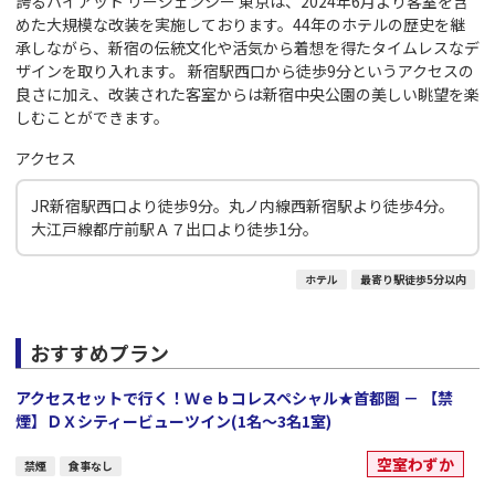
誇るハイアット リージェンシー 東京は、2024年6月より客室を含
めた大規模な改装を実施しております。44年のホテルの歴史を継
承しながら、新宿の伝統文化や活気から着想を得たタイムレスなデ
ザインを取り入れます。 新宿駅西口から徒歩9分というアクセスの
良さに加え、改装された客室からは新宿中央公園の美しい眺望を楽
しむことができます。
アクセス
JR新宿駅西口より徒歩9分。丸ノ内線西新宿駅より徒歩4分。
大江戸線都庁前駅Ａ７出口より徒歩1分｡
ホテル
最寄り駅徒歩5分以内
おすすめプラン
アクセスセットで行く！Ｗｅｂコレスペシャル★首都圏 － 【禁
煙】ＤＸシティービューツイン(1名～3名1室)
空室わずか
禁煙
食事なし