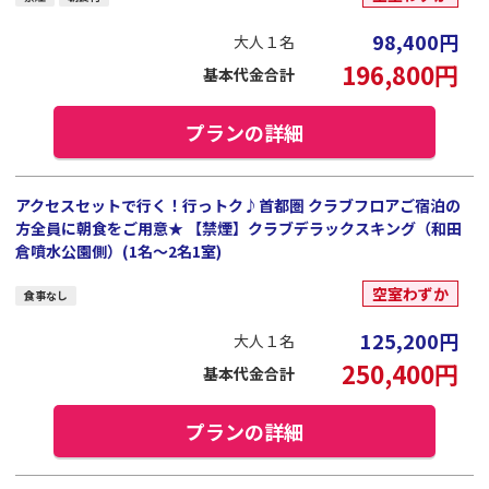
98,400
円
大人１名
196,800
円
基本代金合計
プランの詳細
アクセスセットで行く！行っトク♪首都圏 クラブフロアご宿泊の
方全員に朝食をご用意★ 【禁煙】クラブデラックスキング（和田
倉噴水公園側）(1名～2名1室)
空室わずか
食事なし
125,200
円
大人１名
250,400
円
基本代金合計
プランの詳細