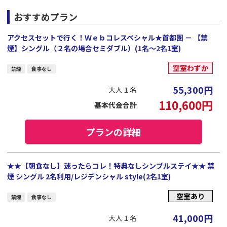
おすすめプラン
アクセスセットで行く！Ｗｅｂコレスペシャル★首都圏 － 【禁
煙】シングル（２名の場合セミダブル）(1名～2名1室)
空室わずか
禁煙
食事なし
55,300
円
大人１名
110,600
円
基本代金合計
プランの詳細
★★【朝食なし】迷ったらコレ！特典なしシンプルステイ★★ 禁
煙 シングル 2名利用/レジデンシャル style(2名1室)
空室あり
禁煙
食事なし
41,000
円
大人１名