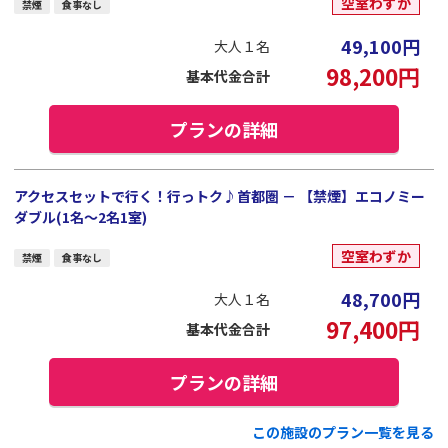
空室わずか
禁煙
食事なし
49,100
円
大人１名
98,200
円
基本代金合計
プランの詳細
アクセスセットで行く！行っトク♪首都圏 － 【禁煙】エコノミー
ダブル(1名～2名1室)
空室わずか
禁煙
食事なし
48,700
円
大人１名
97,400
円
基本代金合計
プランの詳細
この施設のプラン一覧を見る