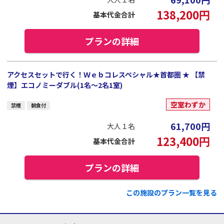
138,200
円
基本代金合計
プランの詳細
アクセスセットで行く！Ｗｅｂコレスペシャル★首都圏 ★ 【禁
煙】エコノミーダブル(1名～2名1室)
空室わずか
禁煙
朝食付
61,700
円
大人１名
123,400
円
基本代金合計
プランの詳細
この施設のプラン一覧を見る