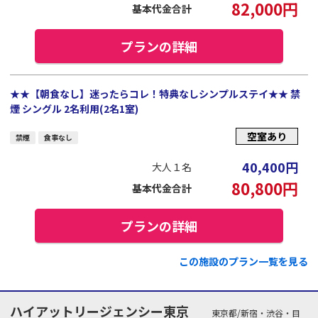
82,000
円
基本代金合計
プランの詳細
★★【朝食なし】迷ったらコレ！特典なしシンプルステイ★★ 禁
煙 シングル 2名利用(2名1室)
空室あり
禁煙
食事なし
40,400
円
大人１名
80,800
円
基本代金合計
プランの詳細
この施設のプラン一覧を見る
ハイアットリージェンシー東京
東京都/新宿・渋谷・目