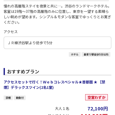
憧れの高層階ステイを夜景と共に…。渋谷のランドマークホテル。
客室は19階～37階の高層階のみに位置し、東京を一望する素晴ら
しい眺めが望めます。シンプル＆モダンな客室でゆっくりとお寛ぎ
ください。
アクセス
ＪＲ線渋谷駅より徒歩で5分
ホテル
最寄り駅徒歩5分以内
おすすめプラン
アクセスセットで行く！Ｗｅｂコレスペシャル★首都圏 ★ 【禁
煙】デラックスツイン(2名1室)
空室わずか
禁煙
朝食付
72,100
円
大人１名