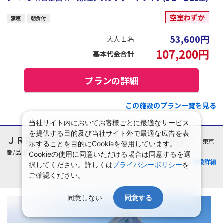
空室わずか
禁煙
朝食付
53,600
円
大人１名
107,200
円
基本代金合計
プランの詳細
この施設のプラン一覧を見る
当社サイト内においてお客様ごとに最適なサービス
を提供する目的及び当社サイト外で最適な広告を表
ＪＲ東日本ホテルメッツ プレミア 五反田
東京
示することを目的にCookieを使用しています。
都/品川・大森・蒲田・羽田
Cookieの使用に同意いただける場合は同意するを選
施設詳細
択してください。詳しくは
プライバシーポリシー
を
ご確認ください。
同意しない
同意する