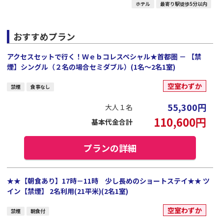
ホテル
最寄り駅徒歩5分以内
おすすめプラン
アクセスセットで行く！Ｗｅｂコレスペシャル★首都圏 － 【禁
煙】シングル（２名の場合セミダブル）(1名～2名1室)
空室わずか
禁煙
食事なし
55,300
円
大人１名
110,600
円
基本代金合計
プランの詳細
★★【朝食あり】17時－11時 少し長めのショートステイ★★ ツ
イン【禁煙】 2名利用(21平米)(2名1室)
空室わずか
禁煙
朝食付