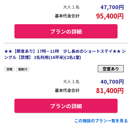
47,700
円
大人１名
95,400
円
基本代金合計
プランの詳細
★★【朝食あり】17時－11時 少し長めのショートステイ★★ シ
ングル【禁煙】 2名利用(16平米)(2名1室)
空室あり
禁煙
朝食付
40,700
円
大人１名
81,400
円
基本代金合計
プランの詳細
この施設のプラン一覧を見る