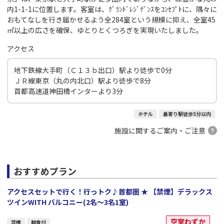
内1-1-1に位置します。客室は、ｸﾞﾗﾝﾄﾞﾚｼﾞﾃﾞﾝｽをｺﾝｾﾌﾟﾄに、隅々に
おもてなしを行き届かせるよう全284室という規模に抑え、全室45
㎡以上の広さを確保、ゆとりとくつろぎを実現いたしました。
アクセス
地下鉄線大手町（Ｃ１３ｂ出口）駅より徒歩で0分
ＪＲ線東京（丸の内北口）駅より徒歩で8分
首都高速道神田橋インターより3分
ホテル
最寄り駅徒歩5分以内
施設に関するご案内・ご注意
おすすめプラン
アクセスセットで行く！行っトク♪首都圏 ★ 【禁煙】デラックス
ツインWITH バルコニー(2名～3名1室)
空室わずか
禁煙
朝食付