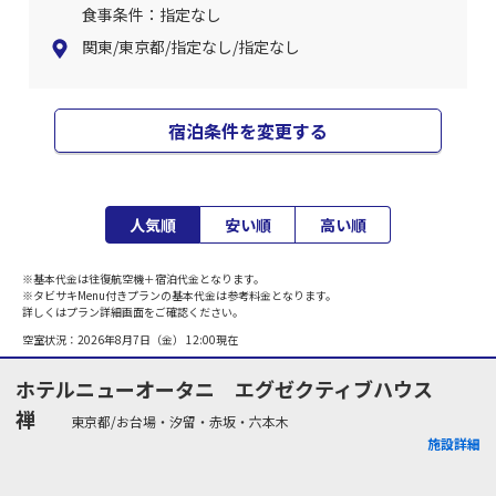
食事条件：指定なし
関東/東京都/指定なし/指定なし
宿泊条件を変更する
人気順
安い順
高い順
※基本代金は往復航空機＋宿泊代金となります。
※タビサキMenu付きプランの基本代金は参考料金となります。
詳しくはプラン詳細画面をご確認ください。
空室状況：
2026年8月7日（金） 12:00
現在
ホテルニューオータニ エグゼクティブハウス
禅
東京都/お台場・汐留・赤坂・六本木
施設詳細