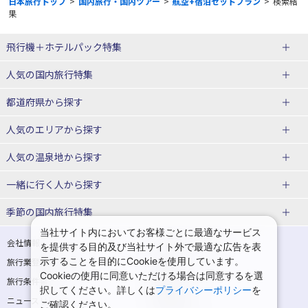
日本旅行トップ
>
国内旅行・国内ツアー
>
航空+宿泊セットプラン
>
検索結
果
飛行機＋ホテルパック特集
赤い風船ダイナミックパッケージ
ＪＡＬで行く飛行機+ホテルパック
人気の国内旅行特集
（飛行機+ホテルパック）
東京ディズニーリゾート®への旅
ユニバーサル・スタジオ・ジャパ
都道府県から探す
ＡＮＡで行く飛行機+ホテルパック
出張パック
ンへの旅
人気のエリアから探す
温泉旅行
日帰り旅行
北海道旅行・ツアー
人気の温泉地から探す
東北
函館旅行
札幌旅行
北海道
一緒に行く人から探す
青森旅行・ツアー
岩手旅行・ツアー
湯の川温泉(北海道)
定山渓温泉(北海道)
一人旅 国内版
家族・子連れ旅行 国内版
季節の国内旅行特集
宮城旅行・ツアー
秋田旅行・ツアー
仙台旅行
当社サイト内においてお客様ごとに最適なサービス
十勝川温泉(北海道)
阿寒湖温泉(北海道)
カップル・夫婦旅行 国内版
女子旅 国内版
桜・お花見特集
ゴールデンウィーク（GW）の国内
会社情報
プライバシーポリシー
を提供する目的及び当社サイト外で最適な広告を表
旅行
山形旅行・ツアー
福島旅行・ツアー
洞爺湖温泉(北海道)
川湯温泉(北海道)
示することを目的にCookieを使用しています。
卒業旅行・学生旅行 国内版
旅行業登録票・約款
規約集
Cookieの使用に同意いただける場合は同意するを選
夏休み・お盆の国内旅行
7月の国内旅行
関東
旅行条件書
商標について
那須旅行
日光旅行
層雲峡温泉(北海道)
知床温泉(北海道)
択してください。詳しくは
プライバシーポリシー
を
ニュースリリース
採用情報
8月の国内旅行
9月の国内旅行
ご確認ください。
東京旅行・ツアー
神奈川旅行・ツアー