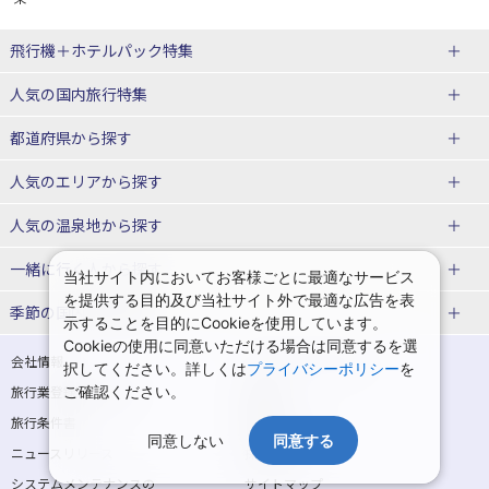
飛行機＋ホテルパック特集
赤い風船ダイナミックパッケージ
ＪＡＬで行く飛行機+ホテルパック
人気の国内旅行特集
（飛行機+ホテルパック）
東京ディズニーリゾート®への旅
ユニバーサル・スタジオ・ジャパ
都道府県から探す
ＡＮＡで行く飛行機+ホテルパック
出張パック
ンへの旅
人気のエリアから探す
温泉旅行
日帰り旅行
北海道旅行・ツアー
人気の温泉地から探す
東北
函館旅行
札幌旅行
北海道
一緒に行く人から探す
当社サイト内においてお客様ごとに最適なサービス
を提供する目的及び当社サイト外で最適な広告を表
青森旅行・ツアー
岩手旅行・ツアー
湯の川温泉(北海道)
定山渓温泉(北海道)
一人旅 国内版
家族・子連れ旅行 国内版
季節の国内旅行特集
示することを目的にCookieを使用しています。
宮城旅行・ツアー
秋田旅行・ツアー
仙台旅行
Cookieの使用に同意いただける場合は同意するを選
十勝川温泉(北海道)
阿寒湖温泉(北海道)
カップル・夫婦旅行 国内版
女子旅 国内版
桜・お花見特集
ゴールデンウィーク（GW）の国内
会社情報
プライバシーポリシー
択してください。詳しくは
プライバシーポリシー
を
旅行
山形旅行・ツアー
福島旅行・ツアー
洞爺湖温泉(北海道)
川湯温泉(北海道)
卒業旅行・学生旅行 国内版
旅行業登録票・約款
ご確認ください。
規約集
夏休み・お盆の国内旅行
7月の国内旅行
関東
旅行条件書
商標について
那須旅行
日光旅行
層雲峡温泉(北海道)
知床温泉(北海道)
同意しない
同意する
ニュースリリース
採用情報
8月の国内旅行
9月の国内旅行
東京旅行・ツアー
神奈川旅行・ツアー
小笠原旅行
大島旅行
東北
システムメンテナンスの
サイトマップ