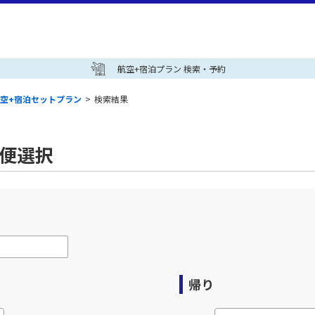
航空+宿泊プラン 検索・予約
空+宿泊セットプラン
>
検索結果
空便選択
帰り