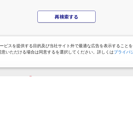
再検索する
ービスを提供する目的及び当社サイト外で最適な広告を表示することを
使用に同意いただける場合は同意するを選択してください。詳しくは
プライバ
ご迷惑をおかけしております
該当の施設が無いか、アクセスが集中して繋がりにくくなっております
えていただくか、しばらくして再検索していただけますようお願い申し