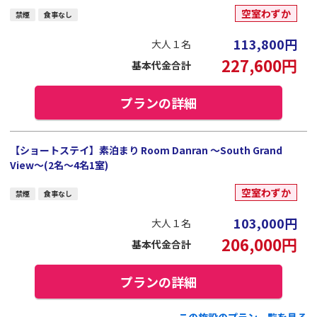
空室わずか
禁煙
食事なし
113,800
円
大人１名
227,600
円
基本代金合計
プランの詳細
【ショートステイ】素泊まり Room Danran ～South Grand
View～(2名～4名1室)
空室わずか
禁煙
食事なし
103,000
円
大人１名
206,000
円
基本代金合計
プランの詳細
この施設のプラン一覧を見る