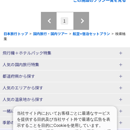
1
日本旅行トップ
>
国内旅行・国内ツアー
>
航空+宿泊セットプラン
>
検索結
果
飛行機＋ホテルパック特集
赤い風船ダイナミックパッケージ
ＪＡＬで行く飛行機+ホテルパック
人気の国内旅行特集
（飛行機+ホテルパック）
東京ディズニーリゾート®への旅
ユニバーサル・スタジオ・ジャパ
都道府県から探す
ＡＮＡで行く飛行機+ホテルパック
出張パック
ンへの旅
人気のエリアから探す
温泉旅行
日帰り旅行
北海道旅行・ツアー
人気の温泉地から探す
東北
函館旅行
札幌旅行
北海道
一緒に行く人から探す
当社サイト内においてお客様ごとに最適なサービス
を提供する目的及び当社サイト外で最適な広告を表
青森旅行・ツアー
岩手旅行・ツアー
湯の川温泉(北海道)
定山渓温泉(北海道)
一人旅 国内版
家族・子連れ旅行 国内版
季節の国内旅行特集
示することを目的にCookieを使用しています。