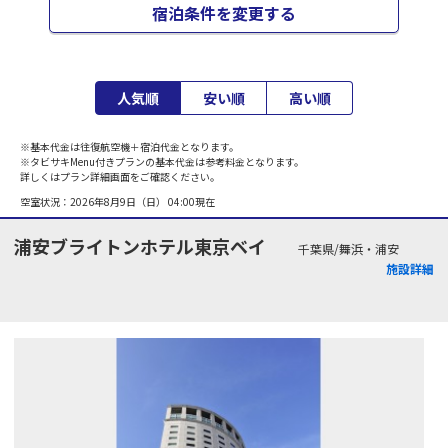
宿泊条件を変更する
人気順
安い順
高い順
※基本代金は往復航空機＋宿泊代金となります。
※タビサキMenu付きプランの基本代金は参考料金となります。
詳しくはプラン詳細画面をご確認ください。
空室状況：
2026年8月9日（日） 04:00
現在
浦安ブライトンホテル東京ベイ
千葉県/舞浜・浦安
施設詳細