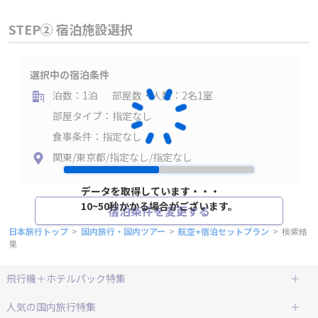
STEP② 宿泊施設選択
選択中の宿泊条件
泊数：1泊
部屋数・人数：2名1室
部屋タイプ：指定なし
食事条件：指定なし
関東/東京都/指定なし/指定なし
データを取得しています・・・
10~50秒かかる場合がございます。
宿泊条件を変更する
日本旅行トップ
>
国内旅行・国内ツアー
>
航空+宿泊セットプラン
>
検索結
果
飛行機＋ホテルパック特集
赤い風船ダイナミックパッケージ
ＪＡＬで行く飛行機+ホテルパック
人気の国内旅行特集