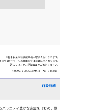
※基本代金は往復航空機＋宿泊代金となります。
キMenu付きプランの基本代金は参考料金となります。
詳しくはプラン詳細画面をご確認ください。
空室状況：
2026年8月5日（水） 04:00
現在
施設詳細
るバラエティ豊かな客室をはじめ、数