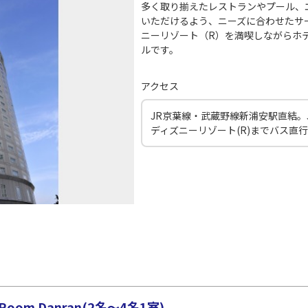
多く取り揃えたレストランやプール、
いただけるよう、ニーズに合わせたサ
ニーリゾート（R）を満喫しながらホ
ルです。
アクセス
JR京葉線・武蔵野線新浦安駅直結。
ディズニーリゾート(R)までバス直
m Danran(2名～4名1室)