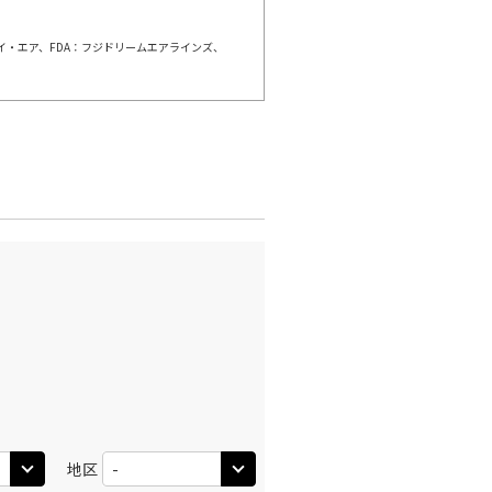
ェイ・エア、FDA：フジドリームエアラインズ、
羽田)
岡山
○
+
0
円
:40
20:55
○
利用する
+
2,500
円
地区