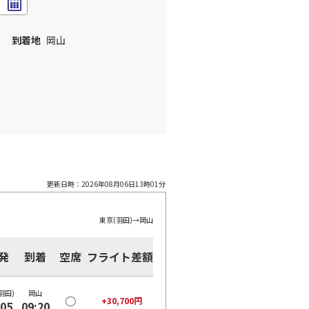
到着地
岡山
更新日時：
2026年08月06日13時01分
東京(羽田)
→
岡山
発
到着
空席
フライト差額
羽田)
岡山
○
+
30,700
円
:05
09:20