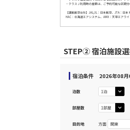
・クラスＪ利用時の差額は、ご予約可能な区間分
【運航航空会社】JAL/JL：日本航空、JTA：
岡山
JAL242
HAC：北海道エアシステム、AMX：天草エアライ
19:
上記航空便のクラスJを利
STEP② 宿泊施設
宿泊条件
2026年08月
泊数
部屋数
目的地
方面