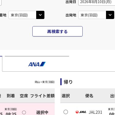
出発日
2026年8月10日(月)
着地
出発地
再検索する
帰り
岡山
→
東京(羽田)
発
到着
空席
フライト差額
選択
便名
出
東京(羽田)
東京(
JAL231
○
選択中
05
08:25
08