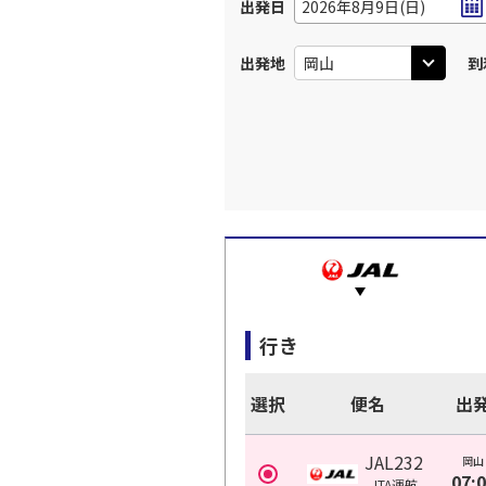
出発日
2026年8月9日(日)
出発地
到
行き
選択
便名
出
JAL232
岡山
07:
JTA
運航