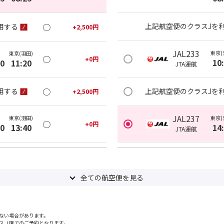
○
上記航空便のクラスJを
用する
+
2,500
円
JAL233
東京(
東京(羽田)
○
+
0
円
10
00
11:20
JTA
運航
○
用する
上記航空便のクラスJを
+
2,500
円
JAL237
東京(羽田)
東京(
○
+
0
円
20
13:40
14
JTA
運航
○
用する
上記航空便のクラスJを
+
2,500
円
全ての航空便を見る
東京(羽田)
東京(
JAL239
○
+
0
円
25
18:55
17
ない場合があります。
○
上記航空便のクラスJを
用する
+
2,500
円
スＪ席でのご予約となります。