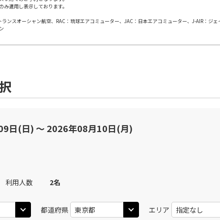
のみ適用し表示しております。
日本トランスオーシャン航空、RAC：琉球エアコミューター、JAC：日本エアコミューター、J-AIR：ジ
JAL241
東京(
東京(羽田)
○
ン
+
0
円
19
15
20:40
JTA
運航
○
用する
上記航空便のクラスJを
+
2,500
円
選択
09日(日) 〜 2026年08月10日(月)
利用人数
2
名
都道府県
エリア