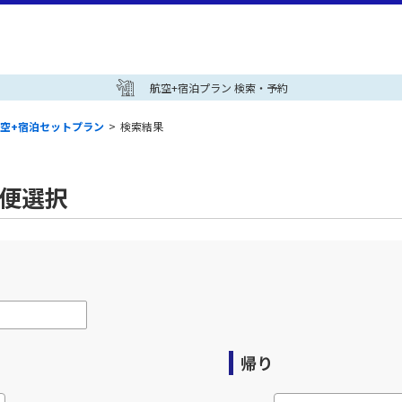
航空+宿泊プラン 検索・予約
空+宿泊セットプラン
>
検索結果
空便選択
帰り