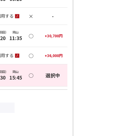
×
-
利用する
羽田)
岡山
○
+
30,700
円
:20
11:35
○
利用する
+
36,000
円
羽田)
岡山
○
選択中
:30
15:45
○
利用する
+
4,800
円
羽田)
岡山
○
+
0
円
:10
18:30
○
利用する
+
8,800
円