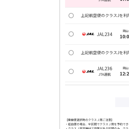
上記航空便のクラスJを利
岡山
JAL234
10:
上記航空便のクラスJを利
JAL236
岡山
12:
JTA
運航
上記航空便のクラスJを利
JAL240
岡山
17:
JTA
運航
【乗継便選択時のクラスＪ席ご注意】
・経由便の場合、全区間でクラスＪ席を予約でき
上記航空便のクラスJを利
・クラスＪ設定機材で空席がある区間のみ、クラ