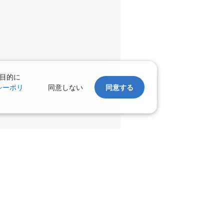
:55
13:40
○
利用する
+
13,100
円
羽田)
福岡
×
-
:50
14:35
目的に
シーポリ
同意しない
同意する
○
利用する
+
13,100
円
羽田)
福岡
○
+
10,600
円
:45
15:30
○
利用する
+
30,400
円
羽田)
福岡
○
+
10,600
円
:25
17:10
○
利用する
+
13,100
円