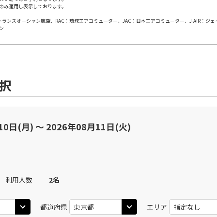
のみ適用し表示しております。
日本トランスオーシャン航空、RAC：琉球エアコミューター、JAC：日本エアコミューター、J-AIR：ジ
東京(羽田)
東京(
○
JAL311
+
10,900
円
ン
00
11:45
09
○
用する
上記航空便のクラスJを
+
13,100
円
選択
東京(羽田)
東京(
○
JAL313
+
10,900
円
00
12:50
10
○
用する
上記航空便のクラスJを
+
13,100
円
10日(月) 〜 2026年08月11日(火)
東京(羽田)
東京(
○
JAL315
+
10,900
円
45
13:40
11
利用人数
2
名
○
用する
上記航空便のクラスJを
+
13,100
円
都道府県
エリア
東京(羽田)
東京(
○
JAL317
+
10,900
円