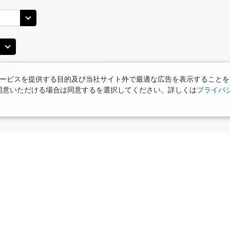
45
14:40
11
○
用する
上記航空便のクラスJを
+
13,100
円
東京(羽田)
東京(
○
JAL319
+
10,900
円
00
15:55
12
ービスを提供する目的及び当社サイト外で最適な広告を表示することを
使用に同意いただける場合は同意するを選択してください。詳しくは
プライバ
○
用する
上記航空便のクラスJを
+
13,100
円
東京(羽田)
東京(
○
JAL321
+
10,900
円
40
16:40
13
○
用する
上記航空便のクラスJを
+
13,100
円
食
お部屋で夕食
女性限定プラン
タビサキMenu
ー）付
東京(羽田)
東京(
○
JAL323
+
10,900
円
50
17:50
15
○
用する
上記航空便のクラスJを
+
13,100
円