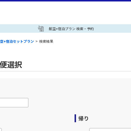
航空+宿泊プラン 検索・予約
空+宿泊セットプラン
>
検索結果
空便選択
帰り