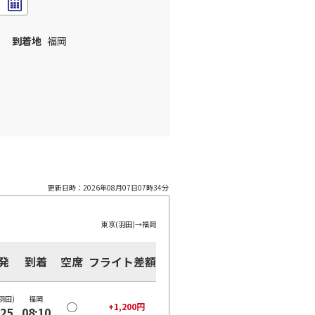
到着地
福岡
更新日時：
2026年08月07日07時34分
東京(羽田)
→
福岡
発
到着
空席
フライト差額
羽田)
福岡
○
+
1,200
円
:25
08:10