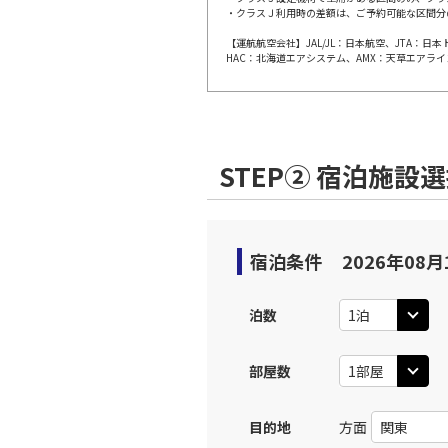
・クラスＪ利用時の差額は、ご予約可能な区間分
【運航航空会社】JAL/JL：日本航空、JTA：
福岡
JAL308
HAC：北海道エアシステム、AMX：天草エアライ
10:
上記航空便のクラスJを利
STEP② 宿泊施設
福岡
JAL310
11:
上記航空便のクラスJを利
宿泊条件
2026年08月
福岡
JAL312
泊数
11:
部屋数
上記航空便のクラスJを利
目的地
方面
福岡
JAL314