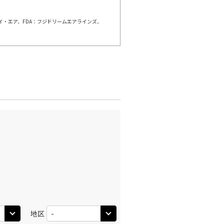
ェイ・エア、FDA：フジドリームエアラインズ、
羽田)
福岡
○
+
10,600
円
:15
11:00
○
利用する
+
13,100
円
羽田)
福岡
○
+
14,800
円
:00
11:45
○
利用する
+
30,400
円
羽田)
福岡
○
+
10,600
円
:10
12:55
○
利用する
+
13,100
円
地区
羽田)
福岡
○
+
10,600
円