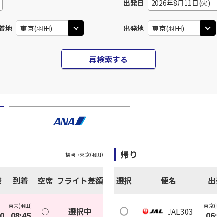
出発日
2026年8月11日(火)
着地
出発地
再検索する
帰り
福岡
→
東京(羽田)
発
到着
空席
フライト差額
選択
便名
出
東京(羽田)
東京(
○
選択中
JAL303
00
08:45
06