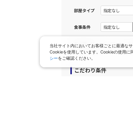
12:
部屋タイプ
上記航空便のクラスJを利
食事条件
福岡
JAL316
14:
キーワード
当社サイト内においてお客様ごとに最適なサ
Cookieを使用しています。Cookieの
上記航空便のクラスJを利
シー
をご確認ください。
こだわり条件
福岡
JAL318
14:
プラン
上記航空便のクラスJを利
早期申込プラン
個室
タビサキMenu（レンタカ
福岡
JAL320
15:
上記航空便のクラスJを利