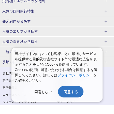
飛行機＋ホテルパック特集
赤い風船ダイナミックパッケージ
ＪＡＬで行く飛行機+ホテルパック
人気の国内旅行特集
（飛行機+ホテルパック）
東京ディズニーリゾート®への旅
ユニバーサル・スタジオ・ジャパ
都道府県から探す
ＡＮＡで行く飛行機+ホテルパック
出張パック
ンへの旅
人気のエリアから探す
温泉旅行
日帰り旅行
北海道旅行・ツアー
人気の温泉地から探す
東北
函館旅行
札幌旅行
北海道
一緒に行く人から探す
当社サイト内においてお客様ごとに最適なサービス
を提供する目的及び当社サイト外で最適な広告を表
青森旅行・ツアー
岩手旅行・ツアー
湯の川温泉(北海道)
定山渓温泉(北海道)
一人旅 国内版
家族・子連れ旅行 国内版
季節の国内旅行特集
示することを目的にCookieを使用しています。
宮城旅行・ツアー
秋田旅行・ツアー
仙台旅行
Cookieの使用に同意いただける場合は同意するを選
十勝川温泉(北海道)
阿寒湖温泉(北海道)
カップル・夫婦旅行 国内版
女子旅 国内版
桜・お花見特集
ゴールデンウィーク（GW）の国内
会社情報
プライバシーポリシー
択してください。詳しくは
プライバシーポリシー
を
旅行
山形旅行・ツアー
福島旅行・ツアー
洞爺湖温泉(北海道)
川湯温泉(北海道)
卒業旅行・学生旅行 国内版
旅行業登録票・約款
ご確認ください。
規約集
夏休み・お盆の国内旅行
7月の国内旅行
関東
旅行条件書
商標について
那須旅行
日光旅行
層雲峡温泉(北海道)
知床温泉(北海道)
同意しない
同意する
ニュースリリース
採用情報
8月の国内旅行
9月の国内旅行
東京旅行・ツアー
神奈川旅行・ツアー
小笠原旅行
大島旅行
東北
システムメンテナンスの
サイトマップ
10月の国内旅行
11月の国内旅行
埼玉旅行・ツアー
千葉旅行・ツアー
お知らせ
神津島旅行
青ヶ島旅行
花巻温泉(岩手)
蔵王温泉(山形)