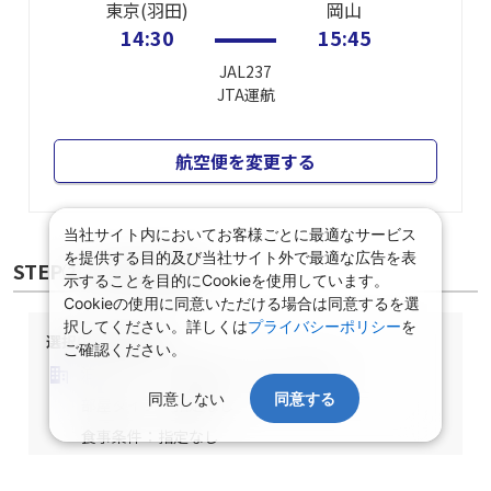
東京(羽田)
岡山
14:30
15:45
JAL237
JTA
運航
航空便を変更する
当社サイト内においてお客様ごとに最適なサービス
を提供する目的及び当社サイト外で最適な広告を表
STEP② 宿泊施設選択
示することを目的にCookieを使用しています。
Cookieの使用に同意いただける場合は同意するを選
択してください。詳しくは
プライバシーポリシー
を
選択中の宿泊条件
ご確認ください。
泊数：1泊
部屋数・人数：2名1室
同意しない
同意する
部屋タイプ：指定なし
食事条件：指定なし
関東/東京都/指定なし/指定なし