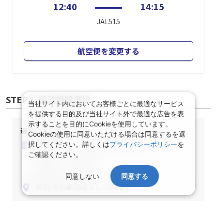
12:40
14:15
JAL515
航空便を変更する
STEP② 宿泊施設選択
当社サイト内においてお客様ごとに最適なサービス
を提供する目的及び当社サイト外で最適な広告を表
示することを目的にCookieを使用しています。
選択中の宿泊条件
Cookieの使用に同意いただける場合は同意するを選
泊数：1泊
部屋数・人数：2名1室
択してください。詳しくは
プライバシーポリシー
を
ご確認ください。
部屋タイプ：指定なし
食事条件：指定なし
同意しない
同意する
関東/東京都/指定なし/指定なし