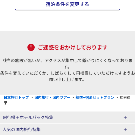
宿泊条件を変更する
ご迷惑をおかけしております
該当の施設が無いか、アクセスが集中して繋がりにくくなっておりま
す。
条件を変えていただくか、しばらくして再検索していただけますようお
願い申し上げます。
日本旅行トップ
>
国内旅行・国内ツアー
>
航空+宿泊セットプラン
>
検索結
果
飛行機＋ホテルパック特集
赤い風船ダイナミックパッケージ
ＪＡＬで行く飛行機+ホテルパック
人気の国内旅行特集
（飛行機+ホテルパック）