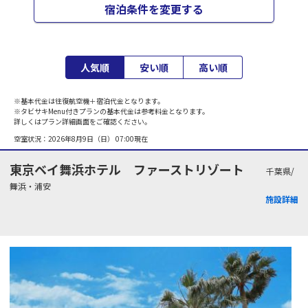
宿泊条件を変更する
人気順
安い順
高い順
※基本代金は往復航空機＋宿泊代金となります。
※タビサキMenu付きプランの基本代金は参考料金となります。
詳しくはプラン詳細画面をご確認ください。
空室状況：
2026年8月9日（日） 07:00
現在
東京ベイ舞浜ホテル ファーストリゾート
千葉県/
舞浜・浦安
施設詳細