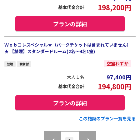
198,200
円
基本代金合計
プランの詳細
Ｗｅｂコレスペシャル★（パークチケットは含まれていません）
★ 【禁煙】スタンダードルーム(2名～4名1室)
空室わずか
禁煙
朝食付
97,400
円
大人１名
194,800
円
基本代金合計
プランの詳細
この施設のプラン一覧を見る