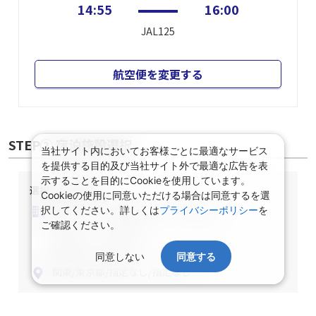
14:55
16:00
JAL125
航空便を変更する
STEP② 宿泊施設選択
当社サイト内においてお客様ごとに最適なサービス
を提供する目的及び当社サイト外で最適な広告を表
示することを目的にCookieを使用しています。
選択中の宿泊条件
Cookieの使用に同意いただける場合は同意するを選
泊数：1泊
部屋数・人数：2名1室
択してください。詳しくは
プライバシーポリシー
を
ご確認ください。
部屋タイプ：指定なし
食事条件：指定なし
同意しない
同意する
関東/東京都/指定なし/指定なし