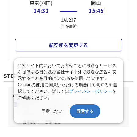
東京(羽田)
岡山
14:30
15:45
JAL237
JTA
運航
航空便を変更する
当社サイト内においてお客様ごとに最適なサービス
を提供する目的及び当社サイト外で最適な広告を表
STEP② 宿泊施設選択
示することを目的にCookieを使用しています。
Cookieの使用に同意いただける場合は同意するを選
択してください。詳しくは
プライバシーポリシー
を
選択中の宿泊条件
ご確認ください。
泊数：1泊
部屋数・人数：2名1室
同意しない
同意する
部屋タイプ：指定なし
食事条件：指定なし
関東/東京都/指定なし/指定なし