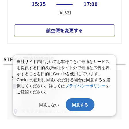
15:25
17:00
JAL521
航空便を変更する
STEP② 宿泊施設選択
当社サイト内においてお客様ごとに最適なサービス
を提供する目的及び当社サイト外で最適な広告を表
示することを目的にCookieを使用しています。
選択中の宿泊条件
Cookieの使用に同意いただける場合は同意するを選
泊数：1泊
部屋数・人数：2名1室
択してください。詳しくは
プライバシーポリシー
を
ご確認ください。
部屋タイプ：指定なし
食事条件：指定なし
同意しない
同意する
関東/東京都/指定なし/指定なし