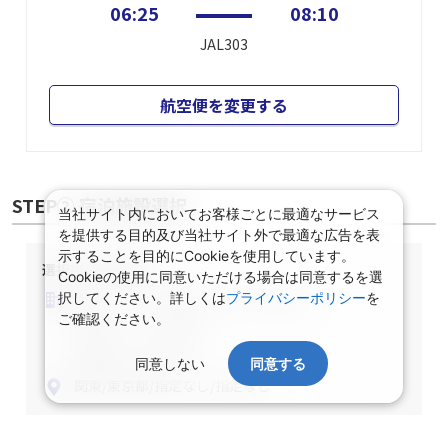
06:25
08:10
JAL303
航空便を変更する
STEP② 宿泊施設選択
当社サイト内においてお客様ごとに最適なサービス
を提供する目的及び当社サイト外で最適な広告を表
示することを目的にCookieを使用しています。
選択中の宿泊条件
Cookieの使用に同意いただける場合は同意するを選
泊数：1泊
部屋数・人数：2名1室
択してください。詳しくは
プライバシーポリシー
を
ご確認ください。
部屋タイプ：指定なし
食事条件：指定なし
同意しない
同意する
関東/東京都/指定なし/指定なし