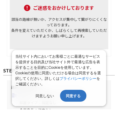
ご迷惑をおかけしております
該当の路線が無いか、アクセスが集中して繋がりにくくな
っております。
条件を変えていただくか、しばらくして再検索していただ
けますようお願い申し上げます。
当社サイト内においてお客様ごとに最適なサービス
を提供する目的及び当社サイト外で最適な広告を表
示することを目的にCookieを使用しています。
STEP② 宿泊施設選択
Cookieの使用に同意いただける場合は同意するを選
択してください。詳しくは
プライバシーポリシー
を
ご確認ください。
選択中の宿泊条件
泊数：1泊
部屋数・人数：2名1室
同意しない
同意する
部屋タイプ：指定なし
食事条件：指定なし
関東/東京都/指定なし/指定なし