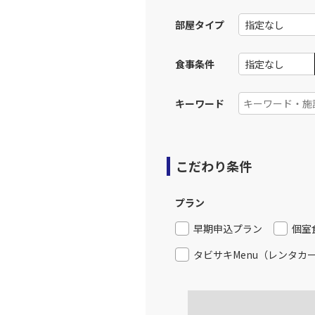
12:
部屋タイプ
上記航空便のクラスJを利
食事条件
福岡
JAL316
14:
キーワード
上記航空便のクラスJを利
こだわり条件
福岡
JAL318
14:
プラン
上記航空便のクラスJを利
早期申込プラン
個室
タビサキMenu（レンタカ
福岡
JAL320
15:
上記航空便のクラスJを利