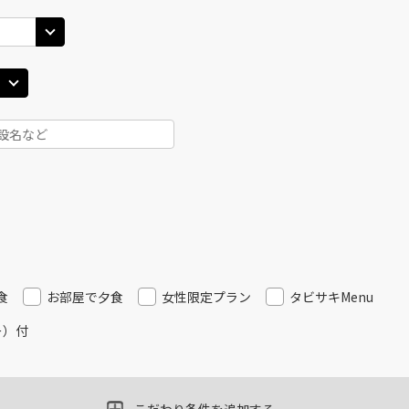
45
14:40
11
○
用する
上記航空便のクラスJを
+
13,100
円
東京(羽田)
東京(
○
JAL319
+
10,900
円
00
15:55
12
○
用する
上記航空便のクラスJを
+
13,100
円
東京(羽田)
東京(
○
JAL321
+
10,900
円
40
16:40
13
○
用する
上記航空便のクラスJを
+
13,100
円
食
お部屋で夕食
女性限定プラン
タビサキMenu
ー）付
東京(羽田)
東京(
○
JAL323
+
10,900
円
50
17:50
15
○
用する
上記航空便のクラスJを
+
13,100
円