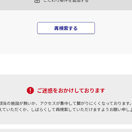
こだわり条件を追加する
東京(羽田)
東京(
○
JAL325
+
10,900
円
35
18:35
15
再検索する
○
用する
上記航空便のクラスJを
+
13,100
円
東京(羽田)
東京(
○
JAL327
+
10,900
円
00
19:00
17
×
-
用する
上記航空便のクラスJを
ご迷惑をおかけしております
東京(羽田)
東京(
○
JAL329
+
10,900
円
10
20:05
17
該当の施設が無いか、アクセスが集中して繋がりにくくなっております
えていただくか、しばらくして再検索していただけますようお願い申し
○
用する
上記航空便のクラスJを
+
13,100
円
東京(羽田)
東京(