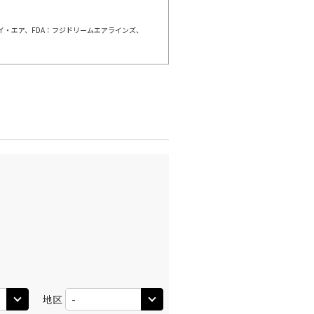
ェイ・エア、FDA：フジドリームエアラインズ、
羽田)
福岡
○
+
10,600
円
:15
11:00
○
利用する
+
13,100
円
羽田)
福岡
○
+
14,800
円
:00
11:45
×
-
利用する
羽田)
福岡
○
+
10,600
円
:10
12:55
○
利用する
+
13,100
円
地区
羽田)
福岡
○
+
10,600
円