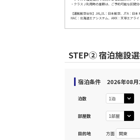
・クラスＪ利用時の差額は、ご予約可能な区間分
【運航航空会社】JAL/JL：日本航空、JTA：
福岡
JAL308
HAC：北海道エアシステム、AMX：天草エアライ
10:
上記航空便のクラスJを利
STEP② 宿泊施設
福岡
JAL310
11:
上記航空便のクラスJを利
宿泊条件
2026年08月
福岡
JAL312
泊数
11:
部屋数
上記航空便のクラスJを利
目的地
方面
福岡
JAL314