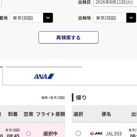
出発日
2026年8月11日(火)
着地
出発地
再検索する
帰り
福岡
→
東京(羽田)
発
到着
空席
フライト差額
選択
便名
出
東京(羽田)
東京(
○
選択中
JAL303
00
08:45
06