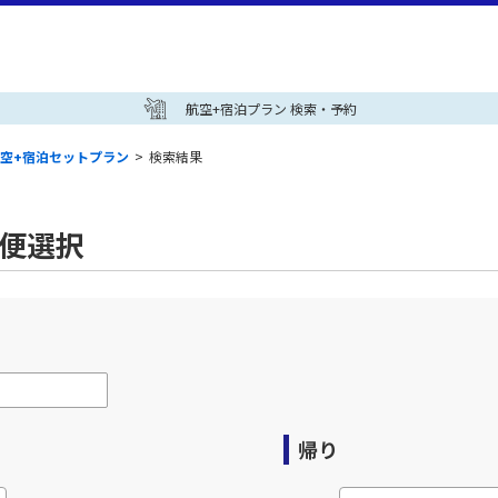
航空+宿泊プラン 検索・予約
空+宿泊セットプラン
>
検索結果
空便選択
帰り