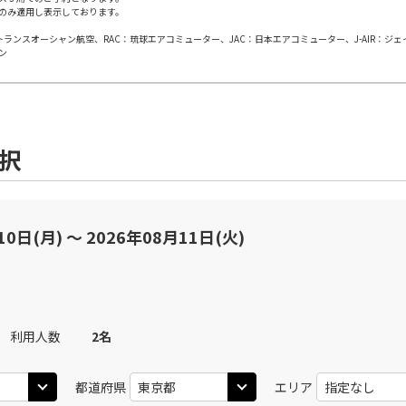
のみ適用し表示しております。
日本トランスオーシャン航空、RAC：琉球エアコミューター、JAC：日本エアコミューター、J-AIR：ジ
東京(羽田)
東京(
○
JAL311
+
10,900
円
ン
00
11:45
09
○
用する
上記航空便のクラスJを
+
13,100
円
選択
東京(羽田)
東京(
○
JAL313
+
10,900
円
00
12:50
10
○
用する
上記航空便のクラスJを
+
13,100
円
10日(月) 〜 2026年08月11日(火)
東京(羽田)
東京(
○
JAL315
+
10,900
円
45
13:40
11
利用人数
2
名
○
用する
上記航空便のクラスJを
+
13,100
円
都道府県
エリア
東京(羽田)
東京(
○
JAL317
+
10,900
円