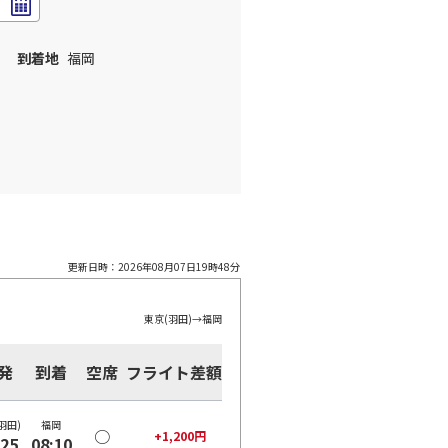
到着地
福岡
更新日時：
2026年08月07日19時48分
東京(羽田)
→
福岡
発
到着
空席
フライト差額
羽田)
福岡
○
+
1,200
円
:25
08:10