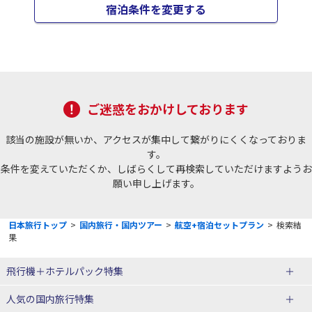
宿泊条件を変更する
ご迷惑をおかけしております
該当の施設が無いか、アクセスが集中して繋がりにくくなっておりま
す。
条件を変えていただくか、しばらくして再検索していただけますようお
願い申し上げます。
日本旅行トップ
>
国内旅行・国内ツアー
>
航空+宿泊セットプラン
>
検索結
果
飛行機＋ホテルパック特集
赤い風船ダイナミックパッケージ
ＪＡＬで行く飛行機+ホテルパック
人気の国内旅行特集
（飛行機+ホテルパック）