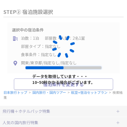
STEP② 宿泊施設選択
選択中の宿泊条件
泊数：1泊
部屋数・人数：2名1室
部屋タイプ：指定なし
食事条件：指定なし
関東/東京都/指定なし/指定なし
データを取得しています・・・
10~50秒かかる場合がございます。
宿泊条件を変更する
日本旅行トップ
>
国内旅行・国内ツアー
>
航空+宿泊セットプラン
>
検索結
果
飛行機＋ホテルパック特集
赤い風船ダイナミックパッケージ
ＪＡＬで行く飛行機+ホテルパック
人気の国内旅行特集