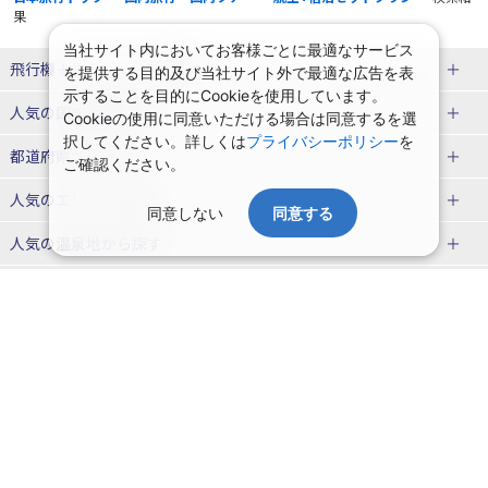
果
当社サイト内においてお客様ごとに最適なサービス
飛行機＋ホテルパック特集
を提供する目的及び当社サイト外で最適な広告を表
示することを目的にCookieを使用しています。
赤い風船ダイナミックパッケージ
ＪＡＬで行く飛行機+ホテルパック
人気の国内旅行特集
Cookieの使用に同意いただける場合は同意するを選
（飛行機+ホテルパック）
択してください。詳しくは
プライバシーポリシー
を
東京ディズニーリゾート®への旅
ユニバーサル・スタジオ・ジャパ
都道府県から探す
ご確認ください。
ＡＮＡで行く飛行機+ホテルパック
出張パック
ンへの旅
人気のエリアから探す
同意しない
同意する
温泉旅行
日帰り旅行
北海道旅行・ツアー
人気の温泉地から探す
東北
函館旅行
札幌旅行
北海道
一緒に行く人から探す
青森旅行・ツアー
岩手旅行・ツアー
湯の川温泉(北海道)
定山渓温泉(北海道)
一人旅 国内版
家族・子連れ旅行 国内版
季節の国内旅行特集
宮城旅行・ツアー
秋田旅行・ツアー
仙台旅行
十勝川温泉(北海道)
阿寒湖温泉(北海道)
カップル・夫婦旅行 国内版
女子旅 国内版
桜・お花見特集
ゴールデンウィーク（GW）の国内
会社情報
プライバシーポリシー
旅行
山形旅行・ツアー
福島旅行・ツアー
洞爺湖温泉(北海道)
川湯温泉(北海道)
卒業旅行・学生旅行 国内版
旅行業登録票・約款
規約集
夏休み・お盆の国内旅行
7月の国内旅行
関東
旅行条件書
商標について
那須旅行
日光旅行
層雲峡温泉(北海道)
知床温泉(北海道)
ニュースリリース
採用情報
8月の国内旅行
9月の国内旅行
東京旅行・ツアー
神奈川旅行・ツアー
小笠原旅行
大島旅行
東北