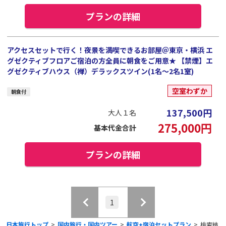
プランの詳細
アクセスセットで行く！夜景を満喫できるお部屋＠東京・横浜 エ
グゼクティブフロアご宿泊の方全員に朝食をご用意★ 【禁煙】エ
グゼクティブハウス（禅）デラックスツイン(1名～2名1室)
空室わずか
朝食付
137,500
円
大人１名
275,000
円
基本代金合計
プランの詳細
1
日本旅行トップ
>
国内旅行・国内ツアー
>
航空+宿泊セットプラン
>
検索結