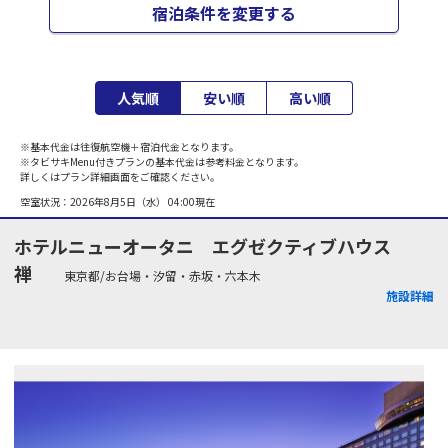
宿泊条件を変更する
人気順
安い順
高い順
※基本代金は往復航空機＋宿泊代金となります。
※タビサキMenu付きプランの基本代金は参考料金となります。
詳しくはプラン詳細画面をご確認ください。
空室状況：
2026年8月5日（水） 04:00
現在
ホテルニューオータニ エグゼクティブハウス
禅
東京都/お台場・汐留・赤坂・六本木
施設詳細