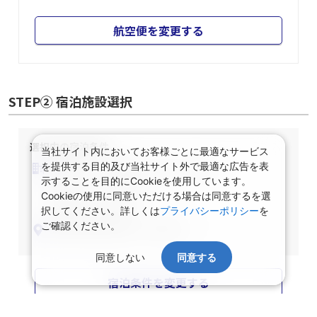
06:25
08:10
JAL303
航空便を変更する
STEP② 宿泊施設選択
当社サイト内においてお客様ごとに最適なサービス
を提供する目的及び当社サイト外で最適な広告を表
示することを目的にCookieを使用しています。
選択中の宿泊条件
Cookieの使用に同意いただける場合は同意するを選
泊数：1泊
部屋数・人数：2名1室
択してください。詳しくは
プライバシーポリシー
を
ご確認ください。
部屋タイプ：指定なし
食事条件：指定なし
同意しない
同意する
関東/東京都/指定なし/指定なし