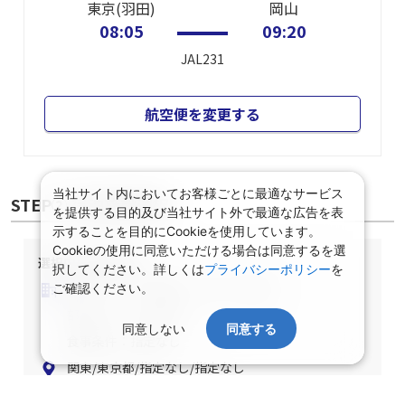
東京(羽田)
岡山
08:05
09:20
JAL231
航空便を変更する
当社サイト内においてお客様ごとに最適なサービス
STEP② 宿泊施設選択
を提供する目的及び当社サイト外で最適な広告を表
示することを目的にCookieを使用しています。
Cookieの使用に同意いただける場合は同意するを選
選択中の宿泊条件
択してください。詳しくは
プライバシーポリシー
を
泊数：1泊
部屋数・人数：2名1室
ご確認ください。
部屋タイプ：指定なし
同意しない
同意する
食事条件：指定なし
関東/東京都/指定なし/指定なし