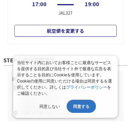
17:00
19:00
JAL327
航空便を変更する
STEP② 宿泊施設選択
当社サイト内においてお客様ごとに最適なサービス
を提供する目的及び当社サイト外で最適な広告を表
示することを目的にCookieを使用しています。
選択中の宿泊条件
Cookieの使用に同意いただける場合は同意するを選
泊数：1泊
部屋数・人数：2名1室
択してください。詳しくは
プライバシーポリシー
を
ご確認ください。
部屋タイプ：指定なし
食事条件：指定なし
同意しない
同意する
関東/東京都/指定なし/指定なし