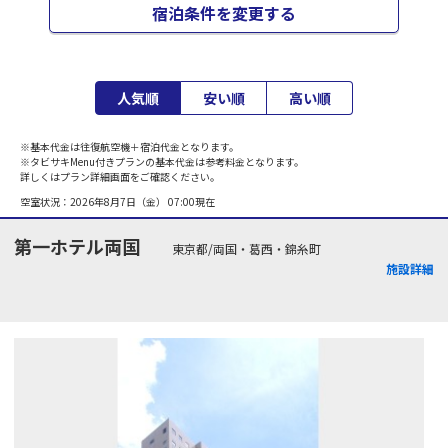
宿泊条件を変更する
人気順
安い順
高い順
※基本代金は往復航空機＋宿泊代金となります。
※タビサキMenu付きプランの基本代金は参考料金となります。
詳しくはプラン詳細画面をご確認ください。
空室状況：
2026年8月7日（金） 07:00
現在
第一ホテル両国
東京都/両国・葛西・錦糸町
施設詳細