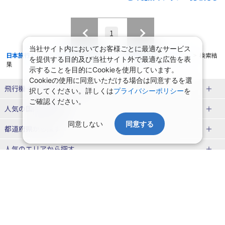
1
当社サイト内においてお客様ごとに最適なサービス
日本旅行トップ
>
国内旅行・国内ツアー
>
航空+宿泊セットプラン
>
検索結
を提供する目的及び当社サイト外で最適な広告を表
果
示することを目的にCookieを使用しています。
Cookieの使用に同意いただける場合は同意するを選
飛行機＋ホテルパック特集
択してください。詳しくは
プライバシーポリシー
を
ご確認ください。
赤い風船ダイナミックパッケージ
ＪＡＬで行く飛行機+ホテルパック
人気の国内旅行特集
（飛行機+ホテルパック）
同意しない
同意する
東京ディズニーリゾート®への旅
ユニバーサル・スタジオ・ジャパ
都道府県から探す
ＡＮＡで行く飛行機+ホテルパック
出張パック
ンへの旅
人気のエリアから探す
温泉旅行
日帰り旅行
北海道旅行・ツアー
人気の温泉地から探す
東北
函館旅行
札幌旅行
北海道
一緒に行く人から探す
青森旅行・ツアー
岩手旅行・ツアー
湯の川温泉(北海道)
定山渓温泉(北海道)
一人旅 国内版
家族・子連れ旅行 国内版
季節の国内旅行特集
宮城旅行・ツアー
秋田旅行・ツアー
仙台旅行