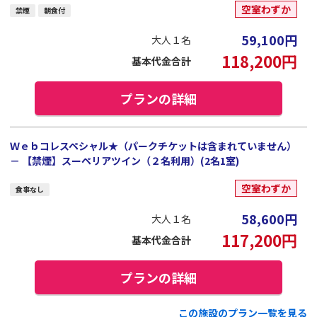
空室わずか
禁煙
朝食付
59,100
円
大人１名
118,200
円
基本代金合計
プランの詳細
Ｗｅｂコレスペシャル★（パークチケットは含まれていません）
－ 【禁煙】スーペリアツイン（２名利用）(2名1室)
空室わずか
食事なし
58,600
円
大人１名
117,200
円
基本代金合計
プランの詳細
この施設のプラン一覧を見る