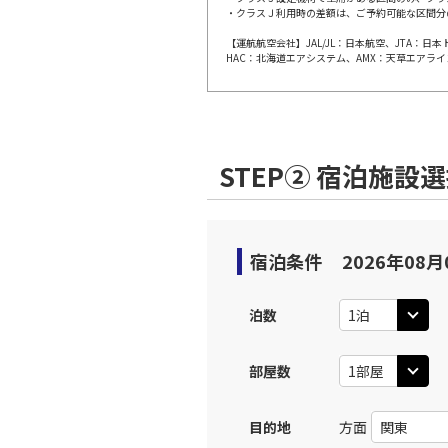
・クラスＪ利用時の差額は、ご予約可能な区間分
【運航航空会社】JAL/JL：日本航空、JTA：
広島
JAL262
HAC：北海道エアシステム、AMX：天草エアライ
16:
上記航空便のクラスJを利
STEP② 宿泊施設
広島
JAL264
18:
上記航空便のクラスJを利
宿泊条件
2026年08月
広島
JAL266
泊数
20:
部屋数
上記航空便のクラスJを利
目的地
方面