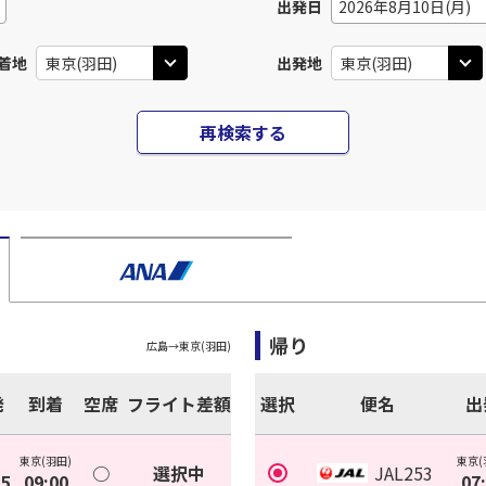
出発日
2026年8月10日(月)
着地
出発地
再検索する
帰り
広島
→
東京(羽田)
発
到着
空席
フライト差額
選択
便名
出
東京(羽田)
東京(
○
選択中
JAL253
35
09:00
07