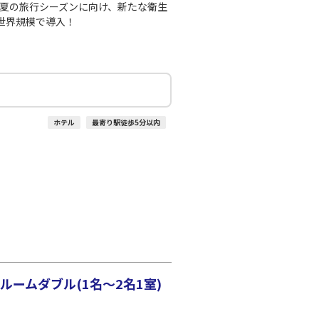
、夏の旅行シーズンに向け、新たな衛生
世界規模で導入！
ホテル
最寄り駅徒歩5分以内
ームダブル(1名～2名1室)