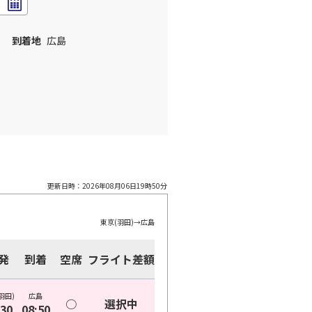
到着地
広島
更新日時：
2026年08月06日19時50分
東京(羽田)
→
広島
発
到着
空席
フライト差額
羽田)
広島
○
選択中
:30
08:50