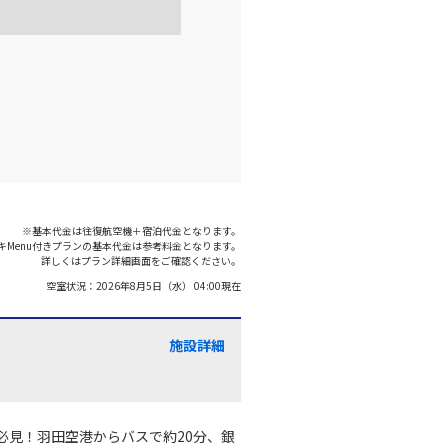
※基本代金は往復航空機＋宿泊代金となります。
キMenu付きプランの基本代金は参考料金となります。
詳しくはプラン詳細画面をご確認ください。
空室状況：
2026年8月5日（水） 04:00
現在
施設詳細
必見！羽田空港からバスで約20分、銀