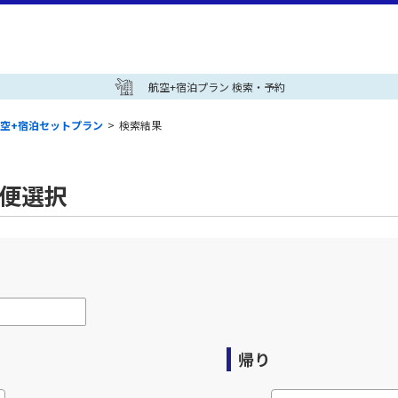
航空+宿泊プラン 検索・予約
空+宿泊セットプラン
>
検索結果
空便選択
帰り