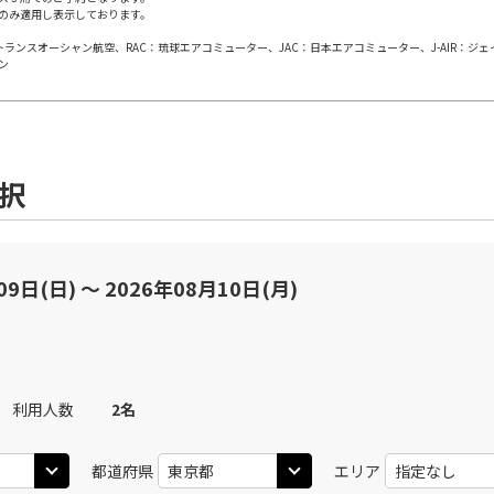
のみ適用し表示しております。
日本トランスオーシャン航空、RAC：琉球エアコミューター、JAC：日本エアコミューター、J-AIR：ジ
東京(羽田)
東京(
○
JAL263
+
0
円
ン
15
17:55
14
×
-
用する
上記航空便のクラスJを
選択
東京(羽田)
東京(
○
JAL265
+
0
円
05
19:40
18
×
-
用する
上記航空便のクラスJを
09日(日) 〜 2026年08月10日(月)
東京(羽田)
東京(
○
JAL267
+
0
円
30
22:00
19
利用人数
2
名
○
用する
上記航空便のクラスJを
+
2,400
円
都道府県
エリア