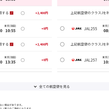
○
用する
上記航空便のクラスJを
+
2,400
円
東京(羽田)
東京(
○
JAL255
+
0
円
30
10:55
08
○
用する
上記航空便のクラスJを
+
2,400
円
東京(羽田)
東京(
○
JAL257
+
0
円
10
13:35
10
○
用する
上記航空便のクラスJを
+
2,400
円
全ての航空便を見る
東京(羽田)
東京(
○
JAL259
+
0
円
40
15:10
11
ない場合があります。
○
用する
上記航空便のクラスJを
+
2,400
円
スＪ席でのご予約となります。