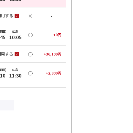
×
-
利用する
羽田)
広島
○
+
0
円
:45
10:05
○
利用する
+
36,100
円
羽田)
広島
○
+
2,900
円
:10
11:30
○
利用する
+
21,600
円
羽田)
広島
○
+
2,900
円
:40
13:00
○
利用する
+
21,600
円