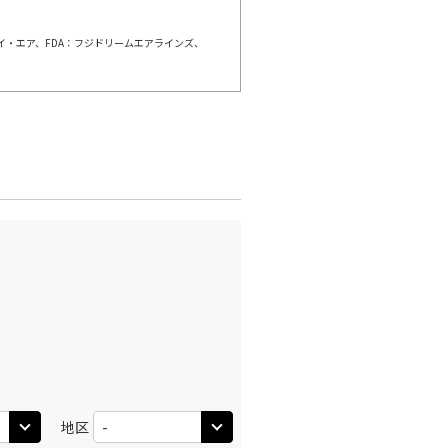
ェイ・エア、FDA：フジドリームエアラインズ、
羽田)
広島
○
+
0
円
:20
15:40
○
利用する
+
5,400
円
羽田)
広島
○
+
0
円
:20
19:45
○
利用する
+
2,400
円
羽田)
広島
○
+
2,900
円
:55
21:15
○
利用する
+
2,400
円
地区