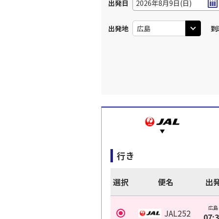
出発日
2026年8月9日(日)
出発地
到
行き
選択
便名
出
広島
JAL252
07: