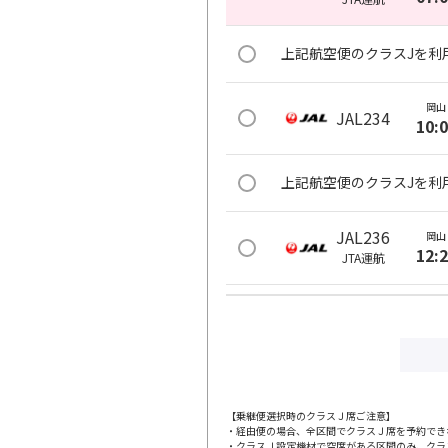
上記航空便のクラスJを利
岡山
JAL234
10:
上記航空便のクラスJを利
JAL236
岡山
12:
JTA
運航
上記航空便のクラスJを利
JAL240
岡山
17:
JTA
運航
【乗継便選択時のクラスＪ席ご注意】
・経由便の場合、全区間でクラスＪ席を予約でき
上記航空便のクラスJを利
・クラスＪ設定機材で空席がある区間のみ、クラ