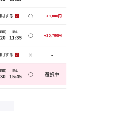
○
利用する
+
8,800
円
羽田)
岡山
○
+
30,700
円
:20
11:35
×
-
利用する
羽田)
岡山
○
選択中
:30
15:45
○
利用する
+
2,500
円
羽田)
岡山
○
+
0
円
:10
18:30
○
利用する
+
2,500
円