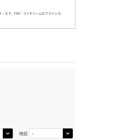
ェイ・エア、FDA：フジドリームエアラインズ、
羽田)
岡山
○
+
0
円
:40
20:55
○
利用する
+
2,500
円
地区