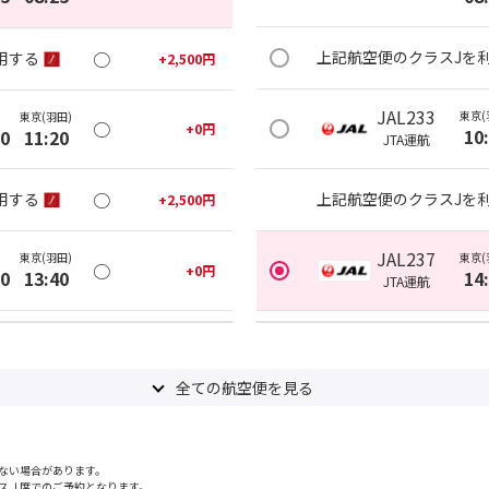
○
上記航空便のクラスJを
用する
+
2,500
円
JAL233
東京(
東京(羽田)
○
+
0
円
10
00
11:20
JTA
運航
○
用する
上記航空便のクラスJを
+
2,500
円
JAL237
東京(羽田)
東京(
○
+
0
円
20
13:40
14
JTA
運航
○
用する
上記航空便のクラスJを
+
2,500
円
全ての航空便を見る
東京(羽田)
東京(
JAL239
○
+
0
円
25
18:55
17
ない場合があります。
○
上記航空便のクラスJを
用する
+
4,800
円
スＪ席でのご予約となります。