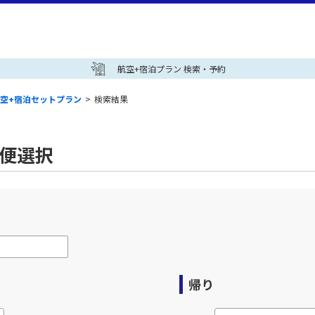
航空+宿泊プラン 検索・予約
空+宿泊セットプラン
>
検索結果
空便選択
帰り