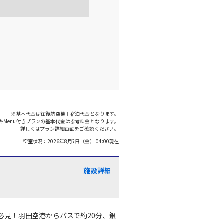
※基本代金は往復航空機＋宿泊代金となります。
キMenu付きプランの基本代金は参考料金となります。
詳しくはプラン詳細画面をご確認ください。
空室状況：
2026年8月7日（金） 04:00
現在
施設詳細
必見！羽田空港からバスで約20分、銀