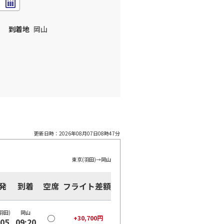
到着地
岡山
更新日時：
2026年08月07日08時47分
東京(羽田)
→
岡山
発
到着
空席
フライト差額
羽田)
岡山
○
+
30,700
円
:05
09:20