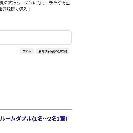
、夏の旅行シーズンに向け、新たな衛生
世界規模で導入！
ホテル
最寄り駅徒歩5分以内
ームダブル(1名～2名1室)