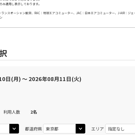
のみ適用し表示しております。
日本トランスオーシャン航空、RAC：琉球エアコミューター、JAC：日本エアコミューター、J-AIR：ジ
JAL241
東京(
東京(羽田)
○
ン
+
0
円
19
15
20:40
JTA
運航
○
用する
上記航空便のクラスJを
+
2,500
円
選択
10日(月) 〜 2026年08月11日(火)
利用人数
2
名
都道府県
エリア