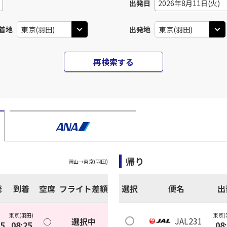
出発日
2026年8月11日(火)
着地
出発地
再検索する
帰り
岡山
→
東京(羽田)
発
到着
空席
フライト差額
選択
便名
出
東京(羽田)
東京(
JAL231
○
選択中
05
08:25
08