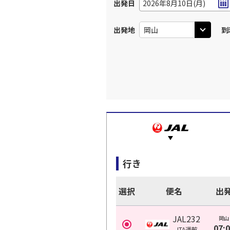
出発日
2026年8月10日(月)
出発地
到
行き
選択
便名
出
JAL232
岡山
07:
JTA
運航