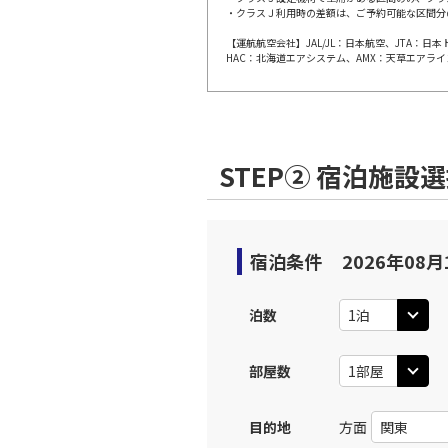
・クラスＪ利用時の差額は、ご予約可能な区間分
【運航航空会社】JAL/JL：日本航空、JTA：
岡山
JAL242
HAC：北海道エアシステム、AMX：天草エアライ
19:
上記航空便のクラスJを利
STEP② 宿泊施設
宿泊条件
2026年08月
泊数
部屋数
目的地
方面