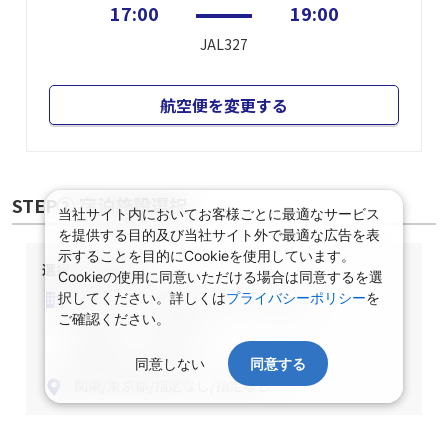
17:00
19:00
JAL327
航空便を変更する
STEP② 宿泊施設選択
当社サイト内においてお客様ごとに最適なサービス
を提供する目的及び当社サイト外で最適な広告を表
示することを目的にCookieを使用しています。
選択中の宿泊条件
Cookieの使用に同意いただける場合は同意するを選
泊数：1泊
部屋数・人数：2名1室
択してください。詳しくは
プライバシーポリシー
を
ご確認ください。
部屋タイプ：指定なし
食事条件：指定なし
同意しない
同意する
関東/東京都/指定なし/指定なし