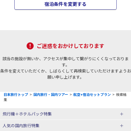
宿泊条件を変更する
ご迷惑をおかけしております
該当の施設が無いか、アクセスが集中して繋がりにくくなっておりま
す。
条件を変えていただくか、しばらくして再検索していただけますようお
願い申し上げます。
日本旅行トップ
>
国内旅行・国内ツアー
>
航空+宿泊セットプラン
>
検索結
果
飛行機＋ホテルパック特集
赤い風船ダイナミックパッケージ
ＪＡＬで行く飛行機+ホテルパック
人気の国内旅行特集
（飛行機+ホテルパック）