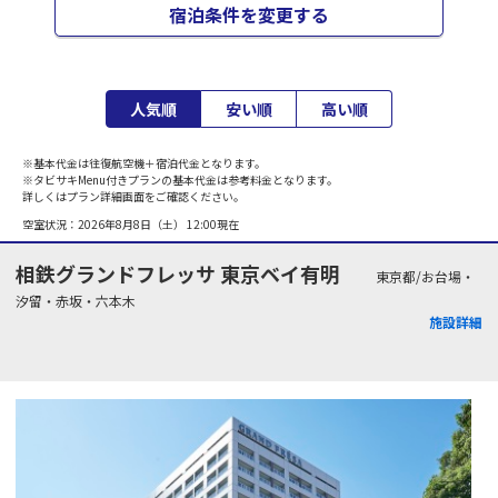
宿泊条件を変更する
人気順
安い順
高い順
※基本代金は往復航空機＋宿泊代金となります。
※タビサキMenu付きプランの基本代金は参考料金となります。
詳しくはプラン詳細画面をご確認ください。
空室状況：
2026年8月8日（土） 12:00
現在
相鉄グランドフレッサ 東京ベイ有明
東京都/お台場・
汐留・赤坂・六本木
施設詳細