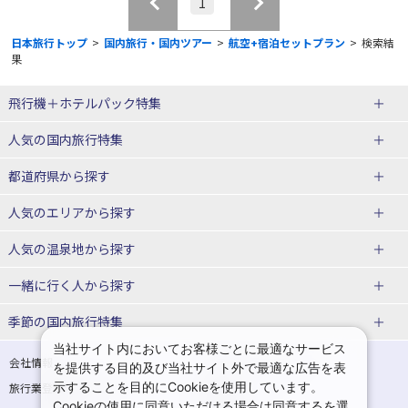
1
日本旅行トップ
>
国内旅行・国内ツアー
>
航空+宿泊セットプラン
>
検索結
果
飛行機＋ホテルパック特集
赤い風船ダイナミックパッケージ
ＪＡＬで行く飛行機+ホテルパック
人気の国内旅行特集
（飛行機+ホテルパック）
東京ディズニーリゾート®への旅
ユニバーサル・スタジオ・ジャパ
都道府県から探す
ＡＮＡで行く飛行機+ホテルパック
出張パック
ンへの旅
人気のエリアから探す
温泉旅行
日帰り旅行
北海道旅行・ツアー
人気の温泉地から探す
東北
函館旅行
札幌旅行
北海道
一緒に行く人から探す
青森旅行・ツアー
岩手旅行・ツアー
湯の川温泉(北海道)
定山渓温泉(北海道)
一人旅 国内版
家族・子連れ旅行 国内版
季節の国内旅行特集
宮城旅行・ツアー
秋田旅行・ツアー
仙台旅行
当社サイト内においてお客様ごとに最適なサービス
十勝川温泉(北海道)
阿寒湖温泉(北海道)
カップル・夫婦旅行 国内版
女子旅 国内版
桜・お花見特集
ゴールデンウィーク（GW）の国内
会社情報
プライバシーポリシー
を提供する目的及び当社サイト外で最適な広告を表
旅行
山形旅行・ツアー
福島旅行・ツアー
洞爺湖温泉(北海道)
川湯温泉(北海道)
示することを目的にCookieを使用しています。
卒業旅行・学生旅行 国内版
旅行業登録票・約款
規約集
Cookieの使用に同意いただける場合は同意するを選
夏休み・お盆の国内旅行
7月の国内旅行