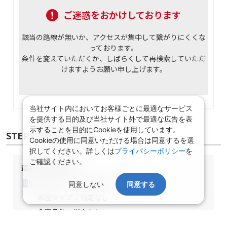
ご迷惑をおかけしております
該当の路線が無いか、アクセスが集中して繋がりにくくな
っております。
条件を変えていただくか、しばらくして再検索していただ
けますようお願い申し上げます。
当社サイト内においてお客様ごとに最適なサービス
を提供する目的及び当社サイト外で最適な広告を表
示することを目的にCookieを使用しています。
STEP② 宿泊施設選択
Cookieの使用に同意いただける場合は同意するを選
択してください。詳しくは
プライバシーポリシー
を
ご確認ください。
選択中の宿泊条件
泊数：1泊
部屋数・人数：2名1室
同意しない
同意する
部屋タイプ：指定なし
食事条件：指定なし
関東/東京都/指定なし/指定なし