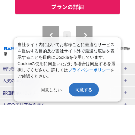
プランの詳細
1
当社サイト内においてお客様ごとに最適なサービス
日本旅行トップ
>
国内旅行・国内ツアー
>
航空+宿泊セットプラン
>
検索結
を提供する目的及び当社サイト外で最適な広告を表
果
示することを目的にCookieを使用しています。
Cookieの使用に同意いただける場合は同意するを選
飛行機＋ホテルパック特集
択してください。詳しくは
プライバシーポリシー
を
ご確認ください。
赤い風船ダイナミックパッケージ
ＪＡＬで行く飛行機+ホテルパック
人気の国内旅行特集
（飛行機+ホテルパック）
同意しない
同意する
東京ディズニーリゾート®への旅
ユニバーサル・スタジオ・ジャパ
都道府県から探す
ＡＮＡで行く飛行機+ホテルパック
出張パック
ンへの旅
人気のエリアから探す
温泉旅行
日帰り旅行
北海道旅行・ツアー
人気の温泉地から探す
東北
函館旅行
札幌旅行
北海道
一緒に行く人から探す