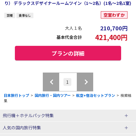
り） デラックスデザイナールームツイン（1～2名）(1名～2名1室)
空室わずか
禁煙
食事なし
210,700
円
大人１名
421,400
円
基本代金合計
プランの詳細
1
日本旅行トップ
>
国内旅行・国内ツアー
>
航空+宿泊セットプラン
>
検索結
果
飛行機＋ホテルパック特集
赤い風船ダイナミックパッケージ
ＪＡＬで行く飛行機+ホテルパック
人気の国内旅行特集
（飛行機+ホテルパック）