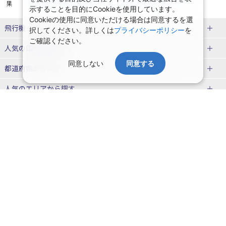
果
示することを目的にCookieを使用しています。
Cookieの使用に同意いただける場合は同意するを選
飛行機＋ホテルパック特集
択してください。詳しくは
プライバシーポリシー
を
ご確認ください。
赤い風船ダイナミックパッケージ
ＪＡＬで行く飛行機+ホテルパック
人気の国内旅行特集
（飛行機+ホテルパック）
同意しない
同意する
東京ディズニーリゾート®への旅
ユニバーサル・スタジオ・ジャパ
都道府県から探す
ＡＮＡで行く飛行機+ホテルパック
出張パック
ンへの旅
人気のエリアから探す
温泉旅行
日帰り旅行
北海道旅行・ツアー
人気の温泉地から探す
東北
函館旅行
札幌旅行
北海道
一緒に行く人から探す
青森旅行・ツアー
岩手旅行・ツアー
湯の川温泉(北海道)
定山渓温泉(北海道)
一人旅 国内版
家族・子連れ旅行 国内版
季節の国内旅行特集
宮城旅行・ツアー
秋田旅行・ツアー
仙台旅行
十勝川温泉(北海道)
阿寒湖温泉(北海道)
カップル・夫婦旅行 国内版
女子旅 国内版
桜・お花見特集
ゴールデンウィーク（GW）の国内
会社情報
プライバシーポリシー
旅行
山形旅行・ツアー
福島旅行・ツアー
洞爺湖温泉(北海道)
川湯温泉(北海道)
卒業旅行・学生旅行 国内版
旅行業登録票・約款
規約集
夏休み・お盆の国内旅行
7月の国内旅行
関東
旅行条件書
商標について
那須旅行
日光旅行
層雲峡温泉(北海道)
知床温泉(北海道)
ニュースリリース
採用情報
8月の国内旅行
9月の国内旅行
東京旅行・ツアー
神奈川旅行・ツアー
小笠原旅行
大島旅行
東北