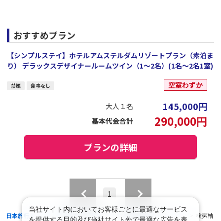
おすすめプラン
【シンプルステイ】ホテルアムステルダムリゾートプラン（素泊ま
り） デラックスデザイナールームツイン（1～2名）(1名～2名1室)
空室わずか
禁煙
食事なし
145,000
円
大人１名
290,000
円
基本代金合計
プランの詳細
1
当社サイト内においてお客様ごとに最適なサービス
日本旅行トップ
>
国内旅行・国内ツアー
>
航空+宿泊セットプラン
>
検索結
を提供する目的及び当社サイト外で最適な広告を表