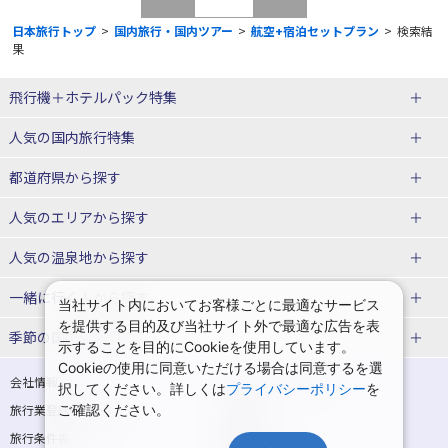
日本旅行トップ
>
国内旅行・国内ツアー
>
航空+宿泊セットプラン
>
検索結
果
飛行機＋ホテルパック特集
赤い風船ダイナミックパッケージ
ＪＡＬで行く飛行機+ホテルパック
人気の国内旅行特集
（飛行機+ホテルパック）
東京ディズニーリゾート®への旅
ユニバーサル・スタジオ・ジャパ
都道府県から探す
ＡＮＡで行く飛行機+ホテルパック
出張パック
ンへの旅
人気のエリアから探す
温泉旅行
日帰り旅行
北海道旅行・ツアー
人気の温泉地から探す
東北
函館旅行
札幌旅行
北海道
一緒に行く人から探す
当社サイト内においてお客様ごとに最適なサービス
を提供する目的及び当社サイト外で最適な広告を表
青森旅行・ツアー
岩手旅行・ツアー
湯の川温泉(北海道)
定山渓温泉(北海道)
一人旅 国内版
家族・子連れ旅行 国内版
季節の国内旅行特集
示することを目的にCookieを使用しています。
宮城旅行・ツアー
秋田旅行・ツアー
仙台旅行
Cookieの使用に同意いただける場合は同意するを選
十勝川温泉(北海道)
阿寒湖温泉(北海道)
カップル・夫婦旅行 国内版
女子旅 国内版
桜・お花見特集
ゴールデンウィーク（GW）の国内
会社情報
プライバシーポリシー
択してください。詳しくは
プライバシーポリシー
を
旅行
山形旅行・ツアー
福島旅行・ツアー
洞爺湖温泉(北海道)
川湯温泉(北海道)
卒業旅行・学生旅行 国内版
旅行業登録票・約款
規約集
ご確認ください。
夏休み・お盆の国内旅行
7月の国内旅行
関東
旅行条件書
商標について
那須旅行
日光旅行
層雲峡温泉(北海道)
知床温泉(北海道)