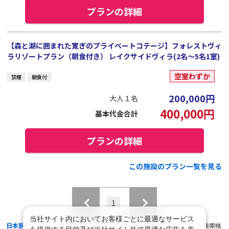
プランの詳細
【森と湖に囲まれた寛ぎのプライベートコテージ】フォレストヴィ
ラリゾートプラン（朝食付き） レイクサイドヴィラ(2名～5名1室)
空室わずか
禁煙
朝食付
200,000
円
大人１名
400,000
円
基本代金合計
プランの詳細
この施設のプラン一覧を見る
1
当社サイト内においてお客様ごとに最適なサービス
日本旅行トップ
>
国内旅行・国内ツアー
>
航空+宿泊セットプラン
>
検索結