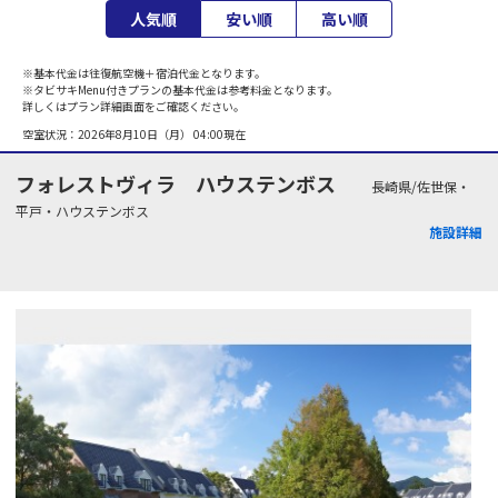
人気順
安い順
高い順
※基本代金は往復航空機＋宿泊代金となります。
※タビサキMenu付きプランの基本代金は参考料金となります。
詳しくはプラン詳細画面をご確認ください。
空室状況：
2026年8月10日（月） 04:00
現在
フォレストヴィラ ハウステンボス
長崎県/佐世保・
平戸・ハウステンボス
施設詳細