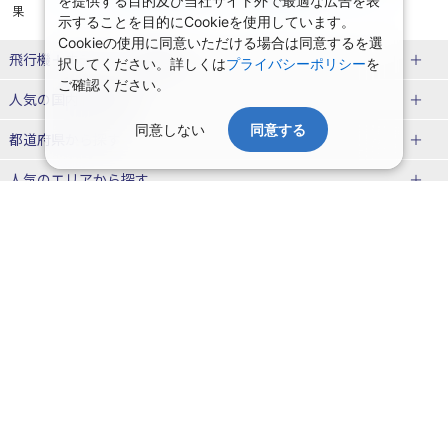
を提供する目的及び当社サイト外で最適な広告を表
果
示することを目的にCookieを使用しています。
Cookieの使用に同意いただける場合は同意するを選
飛行機＋ホテルパック特集
択してください。詳しくは
プライバシーポリシー
を
ご確認ください。
赤い風船ダイナミックパッケージ
ＪＡＬで行く飛行機+ホテルパック
人気の国内旅行特集
（飛行機+ホテルパック）
同意しない
同意する
東京ディズニーリゾート®への旅
ユニバーサル・スタジオ・ジャパ
都道府県から探す
ＡＮＡで行く飛行機+ホテルパック
出張パック
ンへの旅
人気のエリアから探す
温泉旅行
日帰り旅行
北海道旅行・ツアー
人気の温泉地から探す
東北
函館旅行
札幌旅行
北海道
一緒に行く人から探す
青森旅行・ツアー
岩手旅行・ツアー
湯の川温泉(北海道)
定山渓温泉(北海道)
一人旅 国内版
家族・子連れ旅行 国内版
季節の国内旅行特集
宮城旅行・ツアー
秋田旅行・ツアー
仙台旅行
十勝川温泉(北海道)
阿寒湖温泉(北海道)
カップル・夫婦旅行 国内版
女子旅 国内版
桜・お花見特集
ゴールデンウィーク（GW）の国内
会社情報
プライバシーポリシー
旅行
山形旅行・ツアー
福島旅行・ツアー
洞爺湖温泉(北海道)
川湯温泉(北海道)
卒業旅行・学生旅行 国内版
旅行業登録票・約款
規約集
夏休み・お盆の国内旅行
7月の国内旅行
関東
旅行条件書
商標について
那須旅行
日光旅行
層雲峡温泉(北海道)
知床温泉(北海道)
ニュースリリース
採用情報
8月の国内旅行
9月の国内旅行
東京旅行・ツアー
神奈川旅行・ツアー
小笠原旅行
大島旅行
東北