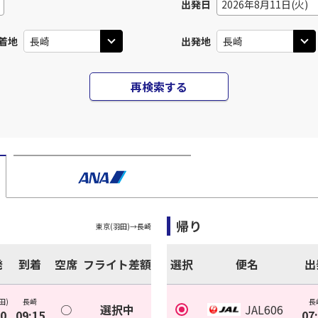
出発日
2026年8月11日(火)
着地
出発地
再検索する
帰り
東京(羽田)
→
長崎
発
到着
空席
フライト差額
選択
便名
出
田)
長崎
長
○
選択中
JAL606
30
09:15
07