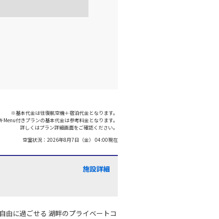
※基本代金は往復航空機＋宿泊代金となります。
キMenu付きプランの基本代金は参考料金となります。
詳しくはプラン詳細画面をご確認ください。
空室状況：
2026年8月7日（金） 04:00
現在
施設詳細
自由に過ごせる 湖畔のプライベートコ