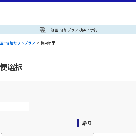
航空+宿泊プラン 検索・予約
空+宿泊セットプラン
>
検索結果
空便選択
帰り