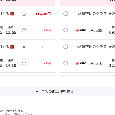
○
用する
上記航空便のクラスJを
+
10,100
円
田)
長崎
長
○
JAL608
+
0
円
05
11:55
09
×
-
用する
上記航空便のクラスJを
田)
長崎
長
○
JAL610
+
0
円
25
14:10
12
○
用する
上記航空便のクラスJを
+
2,400
円
全ての航空便を見る
田)
長崎
長
○
JAL612
+
0
円
30
15:15
15
ない場合があります。
○
用する
上記航空便のクラスJを
+
2,400
円
スＪ席でのご予約となります。