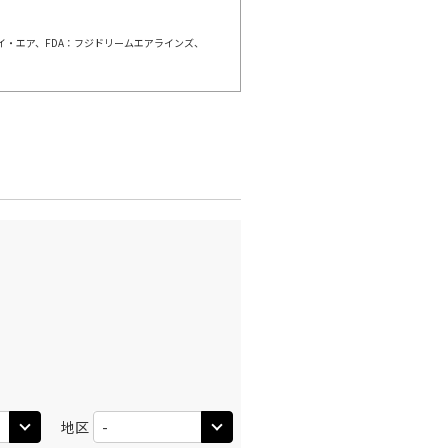
ェイ・エア、FDA：フジドリームエアラインズ、
崎
東京(羽田)
○
+
11,800
円
:55
18:00
○
利用する
+
28,200
円
崎
東京(羽田)
○
+
6,000
円
:20
22:10
○
利用する
+
2,400
円
地区