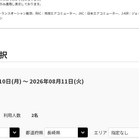
のみ適用し表示しております。
日本トランスオーシャン航空、RAC：琉球エアコミューター、JAC：日本エアコミューター、J-AIR：ジ
田)
長崎
長
○
JAL614
+
0
円
ン
45
19:40
15
○
用する
上記航空便のクラスJを
+
2,400
円
選択
田)
長崎
長
○
JAL616
+
0
円
30
21:20
20
○
用する
上記航空便のクラスJを
+
2,400
円
10日(月) 〜 2026年08月11日(火)
利用人数
2
名
都道府県
エリア