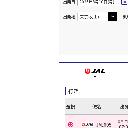
出発日
2026年8月10日(月)
出発地
到
行き
選択
便名
出
東京(羽
JAL605
07: