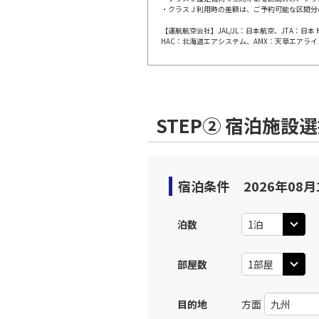
・クラスＪ利用時の差額は、ご予約可能な区間分
【運航航空会社】JAL/JL：日本航空、JTA：
東京(羽
JAL613
HAC：北海道エアシステム、AMX：天草エアライ
17:
上記航空便のクラスJを利
STEP② 宿泊施設
東京(羽
JAL615
19:
上記航空便のクラスJを利
宿泊条件
2026年08月
泊数
部屋数
目的地
方面