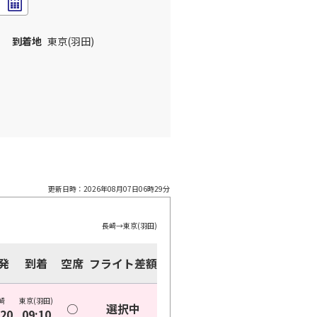
到着地
東京(羽田)
更新日時：
2026年08月07日06時29分
長崎
→
東京(羽田)
発
到着
空席
フライト差額
崎
東京(羽田)
○
選択中
:20
09:10