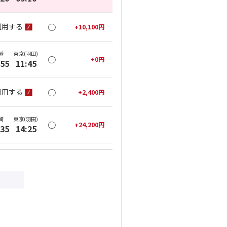
○
利用する
+
10,100
円
崎
東京(羽田)
○
+
0
円
:55
11:45
○
利用する
+
2,400
円
崎
東京(羽田)
○
+
24,200
円
:35
14:25
○
利用する
+
28,200
円
崎
東京(羽田)
○
+
6,000
円
:00
17:00
○
利用する
+
28,200
円