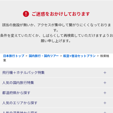
ご迷惑をおかけしております
該当の施設が無いか、アクセスが集中して繋がりにくくなっておりま
す。
条件を変えていただくか、しばらくして再検索していただけますようお
願い申し上げます。
日本旅行トップ
>
国内旅行・国内ツアー
>
航空+宿泊セットプラン
>
検索結
果
飛行機＋ホテルパック特集
赤い風船ダイナミックパッケージ
ＪＡＬで行く飛行機+ホテルパック
人気の国内旅行特集
（飛行機+ホテルパック）
東京ディズニーリゾート®への旅
ユニバーサル・スタジオ・ジャパ
都道府県から探す
ＡＮＡで行く飛行機+ホテルパック
出張パック
ンへの旅
人気のエリアから探す
温泉旅行
日帰り旅行
北海道旅行・ツアー
人気の温泉地から探す