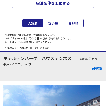
宿泊条件を変更する
人気順
安い順
高い順
※基本代金は往復航空機＋宿泊代金となります。
※タビサキMenu付きプランの基本代金は参考料金となります。
詳しくはプラン詳細画面をご確認ください。
空室状況：
2026年8月7日（金） 04:00
現在
ホテルデンハーグ ハウステンボス
長崎県/佐世保・
平戸・ハウステンボス
施設詳細