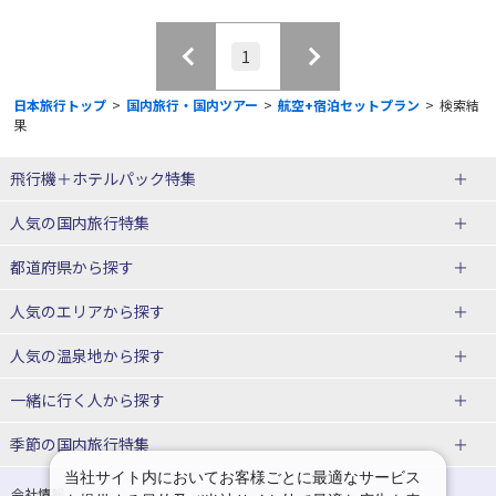
1
日本旅行トップ
>
国内旅行・国内ツアー
>
航空+宿泊セットプラン
>
検索結
果
飛行機＋ホテルパック特集
赤い風船ダイナミックパッケージ
ＪＡＬで行く飛行機+ホテルパック
人気の国内旅行特集
（飛行機+ホテルパック）
東京ディズニーリゾート®への旅
ユニバーサル・スタジオ・ジャパ
都道府県から探す
ＡＮＡで行く飛行機+ホテルパック
出張パック
ンへの旅
人気のエリアから探す
温泉旅行
日帰り旅行
北海道旅行・ツアー
人気の温泉地から探す
東北
函館旅行
札幌旅行
北海道
一緒に行く人から探す
青森旅行・ツアー
岩手旅行・ツアー
湯の川温泉(北海道)
定山渓温泉(北海道)
一人旅 国内版
家族・子連れ旅行 国内版
季節の国内旅行特集
宮城旅行・ツアー
秋田旅行・ツアー
仙台旅行
当社サイト内においてお客様ごとに最適なサービス
十勝川温泉(北海道)
阿寒湖温泉(北海道)
カップル・夫婦旅行 国内版
女子旅 国内版
桜・お花見特集
ゴールデンウィーク（GW）の国内
会社情報
プライバシーポリシー