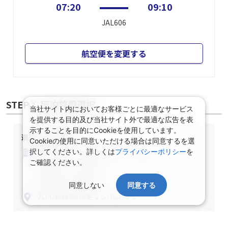
07:20
09:10
JAL606
航空便を変更する
STEP② 宿泊施設選択
当社サイト内においてお客様ごとに最適なサービス
を提供する目的及び当社サイト外で最適な広告を表
示することを目的にCookieを使用しています。
選択中の宿泊条件
Cookieの使用に同意いただける場合は同意するを選
泊数：1泊
部屋数・人数：2名1室
択してください。詳しくは
プライバシーポリシー
を
ご確認ください。
部屋タイプ：指定なし
食事条件：指定なし
同意しない
同意する
九州/長崎県/指定なし/指定なし